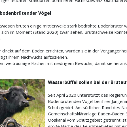
niger feuchten Standorten dominieren Fuchsschwanz-Glatthaferw
bodenbrütender Vögel
wiesen brüten einige mittlerweile stark bedrohte Bodenbrüter 
st sich im Moment (Stand 2020) zwar sehen, Brutnachweise konnt
.
 direkt auf dem Boden errichten, wurden sie in der Vergangenhei
htigt ihrem Nachwuchs aufzuziehen.
m weiträumige Flächen mit niedrigem Bewuchs, damit sie hera
Wasserbüffel sollen bei der Bruta
Seit April 2020 unterstützt das Regieru
Bodenbrütenden Vögel bei ihrer Jungena
Schutzgebiet. Am südlichen Rand des Na
Gemeinschaftskläranlage Baden-Baden S
Ooskanal vom Schutzgebiet getrennt ist
große Fläche des Feuchtgebietes mit ei