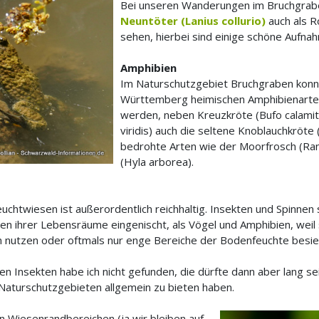
Bei unseren Wanderungen im Bruchgrabe
Neuntöter (Lanius collurio)
auch als 
sehen, hierbei sind einige schöne Aufna
Amphibien
Im Naturschutzgebiet Bruchgraben konn
Württemberg heimischen Amphibienarte
werden, neben Kreuzkröte (Bufo calamit
viridis) auch die seltene Knoblauchkröt
bedrohte Arten wie der Moorfrosch (Ran
(Hyla arborea).
uchtwiesen ist außerordentlich reichhaltig. Insekten und Spinnen
uren ihrer Lebensräume eingenischt, als Vögel und Amphibien, weil
 nutzen oder oftmals nur enge Bereiche der Bodenfeuchte besie
n Insekten habe ich nicht gefunden, die dürfte dann aber lang 
Naturschutzgebieten allgemein zu bieten haben.
n Wiesenrandbereichen (ja wir bleiben auf