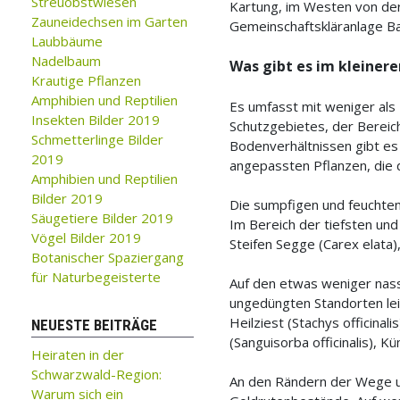
Streuobstwiesen
Kartung, im Westen von de
Zauneidechsen im Garten
Gemeinschaftskläranlage B
Laubbäume
Nadelbaum
Was gibt es im kleinere
Krautige Pflanzen
Amphibien und Reptilien
Es umfasst mit weniger als
Insekten Bilder 2019
Schutzgebietes, der Bereich
Schmetterlinge Bilder
Bodenverhältnissen gibt es 
2019
angepassten Pflanzen, die 
Amphibien und Reptilien
Bilder 2019
Die sumpfigen und feuchten 
Säugetiere Bilder 2019
Im Bereich der tiefsten un
Vögel Bilder 2019
Steifen Segge (Carex elata)
Botanischer Spaziergang
für Naturbegeisterte
Auf den etwas weniger nas
ungedüngten Standorten leid
Heilziest (Stachys officinal
NEUESTE BEITRÄGE
(Sanguisorba officinalis), K
Heiraten in der
Schwarzwald-Region:
An den Rändern der Wege un
Warum sich ein