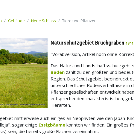
n
Gebäude
Neue Schloss
Tiere und Pflanzen
Naturschutzgebiet Bruchgraben
48°4
"Vorabversion, Artikel noch ohne Korrek
Das Natur- und Landschaftsschutzgebie
Baden
zählt zu den größten und bedeut
Region. Das Schutzgebiet beeindruckt d
unterschiedlicher Bodenverhältnisse in 
Pflanzengesellschaften entwickelt haben.
entsprechenden charakteristischen, gef
Tierarten.
zgebiet mittlerweile auch einiges an Neophyten wie den Japan-Kn
leja“, sogar einige
Essigbäume
konnten wir finden. Ein großes P
is) sein, die bereits große Flächen vereinnahmt.