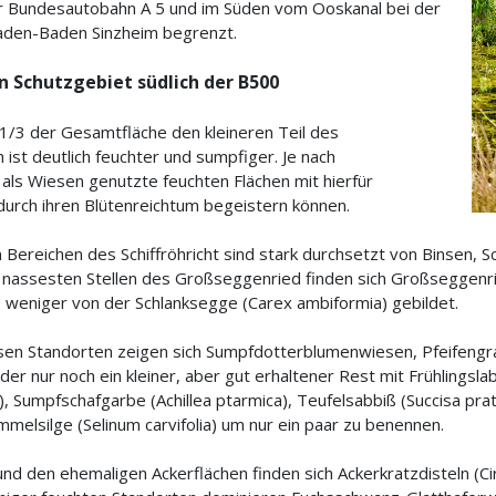
r Bundesautobahn A 5 und im Süden vom Ooskanal bei der
aden-Baden Sinzheim begrenzt.
n Schutzgebiet südlich der B500
 1/3 der Gesamtfläche den kleineren Teil des
 ist deutlich feuchter und sumpfiger. Je nach
als Wiesen genutzte feuchten Flächen mit hierfür
durch ihren Blütenreichtum begeistern können.
Bereichen des Schiffröhricht sind stark durchsetzt von Binsen, Sc
d nassesten Stellen des Großseggenried finden sich Großseggenri
, weniger von der Schlanksegge (Carex ambiformia) gebildet.
sen Standorten zeigen sich Sumpfdotterblumenwiesen, Pfeifeng
er nur noch ein kleiner, aber gut erhaltener Rest mit Frühlingsla
is), Sumpfschafgarbe (Achillea ptarmica), Teufelsabbiß (Succisa pr
ümmelsilge (Selinum carvifolia) um nur ein paar zu benennen.
d den ehemaligen Ackerflächen finden sich Ackerkratzdisteln (C