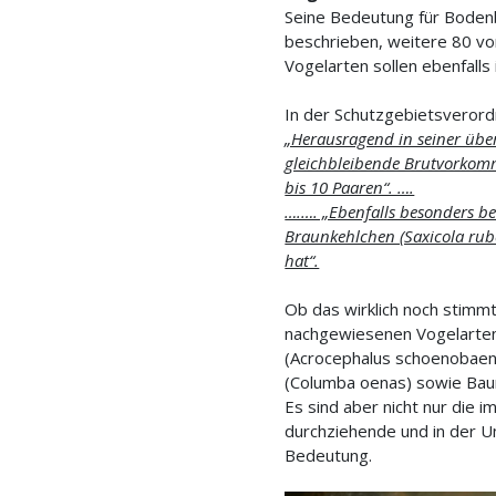
Seine Bedeutung für Boden
beschrieben, weitere 80 vo
Vogelarten sollen ebenfalls
In der Schutzgebietsveror
„Herausragend in seiner übe
gleichbleibende Brutvorkomm
bis 10 Paaren“. ….
….…. „Ebenfalls besonders b
Braunkehlchen (Saxicola rube
hat“.
Ob das wirklich noch stimm
nachgewiesenen Vogelarten 
(Acrocephalus schoenobaenu
(Columba oenas) sowie Baum
Es sind aber nicht nur die 
durchziehende und in der U
Bedeutung.