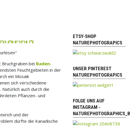
ETSY-SHOP
NATUREPHOTOGRAPICS
7'33.0"N 8°10'18.7"E
turlesen"
t Bruchgraben bei
Baden-
UNSER PINTEREST
endsten Feuchtgebieten in der
NATUREPHOTOGRAPICS
urch ein Mosaik
denen sich verschiedene
 Natürlich auch durch die
ährdeten Pflanzen- und
FOLGE UNS AUF
INSTAGRAM -
NATUREPHOTOGRAPHICS_B
öterich und der
roblem dürfte die Kanadische