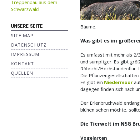
Treppenbau aus dem
Schwarzwald
UNSERE SEITE
Bäume.
SITE MAP
Was gibt es im größere
DATENSCHUTZ
IMPRESSUM
Es umfasst mit mehr als 2/
und sumpfiger. Es gibt größ
KONTAKT
Röhricht/Hochstaudenflur. 
QUELLEN
Die Pflanzengesellschaften
Es gibt ein
Niedermoor
auf
dagegen finden sich nach un
Der Erlenbruchwald entlang
blühen sehen möchte, sollt
Die Tierwelt im NSG B
Vogelarten