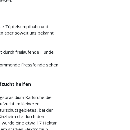
iesen.
wie Tüpfelsumpfhuhn und
en aber soweit uns bekannt
t durch freilaufende Hunde
nkommende Fressfeinde sehen
ufzucht helfen
ngspräsidium Karlsruhe die
ufzucht im kleineren
turschutzgebietes, bei der
inzheim die durch den
, wurde eine etwa 17 Hektar
nem starken Elektrozaun