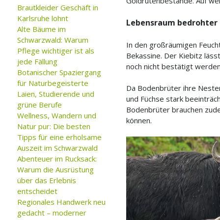
Goldrutenbestände. Auf we
Brautkleider Geschäft in
Karlsruhe lohnt
Lebensraum bedrohter 
Alte Bäume im
Schwarzwald: Warum
In den großräumigen Feucht
Pflege wichtiger ist als
Bekassine. Der Kiebitz läs
jede Fällung
noch nicht bestätigt werden
Botanischer Spaziergang
für Naturbegeisterte
Da Bodenbrüter ihre Nester
Laien, Studierende und
und Füchse stark beeinträc
grüne Berufe
Bodenbrüter brauchen zude
Wellness, Wandern und
können.
Natur pur: Die besten
Tipps für eine erholsame
Auszeit im Schwarzwald
Abenteuer im Rucksack:
Warum die Ausrüstung
über das Erlebnis
entscheidet
Regionales Handwerk neu
gedacht – moderner