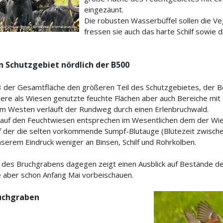
eingezäunt.
Die robusten Wasserbüffel sollen die Ve
fressen sie auch das harte Schilf sowie d
n Schutzgebiet nördlich der B500
3 der Gesamtfläche den größeren Teil des Schutzgebietes, der Be
ere als Wiesen genutzte feuchte Flächen aber auch Bereiche mit S
Im Westen verläuft der Rundweg durch einen Erlenbruchwald.
 auf den Feuchtwiesen entsprechen im Wesentlichen dem der Wies
 der die selten vorkommende Sumpf-Blutauge (Blütezeit zwischen 
serem Eindruck weniger an Binsen, Schilf und Rohrkolben.
 des Bruchgrabens dagegen zeigt einen Ausblick auf Bestände der
e aber schon Anfang Mai vorbeischauen.
ruchgraben