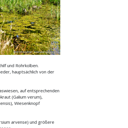
hilf und Rohrkolben.
eder, hauptsächlich von der
raswiesen, auf entsprechenden
bkraut (Galium verum),
atensis), Wiesenknopf
irsium arvense) und größere