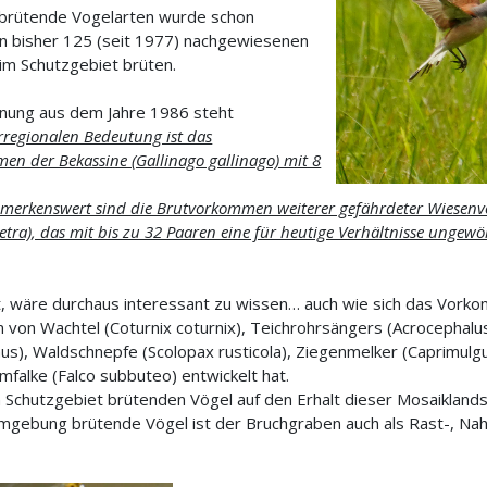
brütende Vogelarten wurde schon
n bisher 125 (seit 1977) nachgewiesenen
 im Schutzgebiet brüten.
dnung aus dem Jahre 1986 steht
rregionalen Bedeutung ist das
en der Bekassine (Gallinago gallinago) mit 8
emerkenswert sind die Brutvorkommen weiterer gefährdeter Wiesen
tra), das mit bis zu 32 Paaren eine für heutige Verhältnisse ungew
t, wäre durchaus interessant zu wissen… auch wie sich das Vor
von Wachtel (Coturnix coturnix), Teichrohrsängers (Acrocephalus 
s), Waldschnepfe (Scolopax rusticola), Ziegenmelker (Caprimul
falke (Falco subbuteo) entwickelt hat.
im Schutzgebiet brütenden Vögel auf den Erhalt dieser Mosaikland
mgebung brütende Vögel ist der Bruchgraben auch als Rast-, Nah