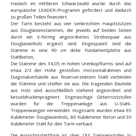
Haslach im mittleren Schwarzwald wurde durch das
europäsiche LEADER-Programm gefördert und dadurch
zu großen Teilen finanziert.
Der Turm besteht aus vier senkrechten Hauptstützen
aus Douglasienstämmen, die jeweils auf beiden Seiten
durch ein V-förmig angeordnetes Strebenpaar aus
Douglasienholz ergänzt sind. Eingespannt sind die
Stämme in eine 90 cm dicke Fundamentplatte aus
Stahlbeton,
Die Stämme des 34,05 m hohen Urenkopfturms sind auf
etwa 2/3 der Höhe gestoßen. Horizontalrahmen und
Diagonalverbände aus feuerverzinktem Stahl verbinden
die Stämme und steifen sie aus. Die tragenden Bauteile
aus Holz sind ausschließlich stehend angeordnet und
kesseldruckimprägniert. Engmaschige Gitterroststufen
wurden für die Treppenanlage aus U-Stahl-
Treppenwangen verwendet. Insgesamt wurden etwa 65
Kubikmeter Douglasienholz, 80 Kubikmeter Beton und 30
Kubikmeter Stahl für den Turm verbaut.
Die Aussichtsplattform ist über 183 Treppenstufen zu