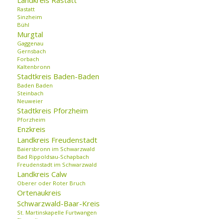
Landkreis Rastatt
Rastatt
Sinzheim
Bühl
Murgtal
Gaggenau
Gernsbach
Forbach
Kaltenbronn
Stadtkreis Baden-Baden
Baden Baden
Steinbach
Neuweier
Stadtkreis Pforzheim
Pforzheim
Enzkreis
Landkreis Freudenstadt
Baiersbronn im Schwarzwald
Bad Rippoldsau-Schapbach
Freudenstadt im Schwarzwald
Landkreis Calw
Oberer oder Roter Bruch
Ortenaukreis
Schwarzwald-Baar-Kreis
St. Martinskapelle Furtwangen