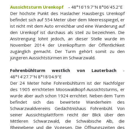
Aussichtsturm Urenkopf
- 48°16'19.7"N 8°06'45.2"E
Der höchste Punkt des Haslacher Hausbergs Urenkopf
befindet sich auf 554 Meter über dem Meeresspiegel, er
ist nicht mit dem Auto erreichbar und eine Wanderung auf
den Urenkopf ist durchaus als steil zu bezeichnen. Die
Anstrengung lohnt jedoch, an dieser Stelle wurde im
November 2014 der Urenkopfturm der Öffentlichkeit
zugänglich gemacht. Der Turm gehört somit zu den
jüngeren Aussichtstürmen im Schwarzwald.
Fohrenbühlturm westlich von Lauterbach
-
48°14'27.7"N 8°18'04.9"E
Der 24 Meter hohe Fohrenbühlturm ist der Nachfolger
des 1905 errichteten Mooswaldkopf-Aussichtsturms, er
wurde aber auch schon 1924 errichtet. Neben dem Turm
befindet sich das bewirtete Wanderheim des
Schwarzwaldvereins Gedächtnishaus Fohrenbühl. Von
seiner Aussichtsplattform reicht der Blick über den
Mittleren Schwarzwald, die Schwäbische Alb, die
Rheinebene und die Vogesen. Die Öffnungszeiten des