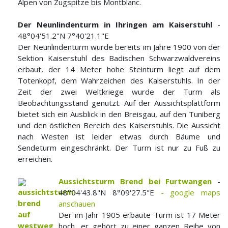
Alpen von Zugspitze bis Montblanc.
Der Neunlindenturm in Ihringen am Kaiserstuhl
-
48°04'51.2"N 7°40'21.1"E
Der Neunlindenturm wurde bereits im Jahre 1900 von der
Sektion Kaiserstuhl des Badischen Schwarzwaldvereins
erbaut, der 14 Meter hohe Steinturm liegt auf dem
Totenkopf, dem Wahrzeichen des Kaiserstuhls. In der
Zeit der zwei Weltkriege wurde der Turm als
Beobachtungsstand genutzt. Auf der Aussichtsplattform
bietet sich ein Ausblick in den Breisgau, auf den Tuniberg
und den östlichen Bereich des Kaiserstuhls. Die Aussicht
nach Westen ist leider etwas durch Bäume und
Sendeturm eingeschränkt. Der Turm ist nur zu Fuß zu
erreichen.
Aussichtsturm Brend bei Furtwangen
-
48°04'43.8"N 8°09'27.5"E
- google maps
anschauen
Der im Jahr 1905 erbaute Turm ist 17 Meter
hoch, er gehört zu einer ganzen Reihe von