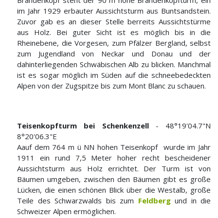
Brandenkopf steht der 90 m hohe Brandenkopfturm, ein
im Jahr 1929 erbauter Aussichtsturm aus Buntsandstein.
Zuvor gab es an dieser Stelle berreits Aussichtstürme
aus Holz. Bei guter Sicht ist es möglich bis in die
Rheinebene, die Vorgesen, zum Pfälzer Bergland, selbst
zum Jugendland von Neckar und Donau und der
dahinterliegenden Schwäbischen Alb zu blicken. Manchmal
ist es sogar möglich im Süden auf die schneebedeckten
Alpen von der Zugspitze bis zum Mont Blanc zu schauen.
Teisenkopfturm bei Schenkenzell
- 48°19'04.7"N
8°20'06.3"E
Aauf dem 764 m ü NN hohen Teisenkopf wurde im Jahr
1911 ein rund 7,5 Meter hoher recht bescheidener
Aussichtsturm aus Holz errichtet. Der Turm ist von
Bäumen umgeben, zwischen den Bäumen gibt es große
Lücken, die einen schönen Blick über die Westalb, große
Teile des Schwarzwalds bis zum
Feldberg
und in die
Schweizer Alpen ermöglichen.