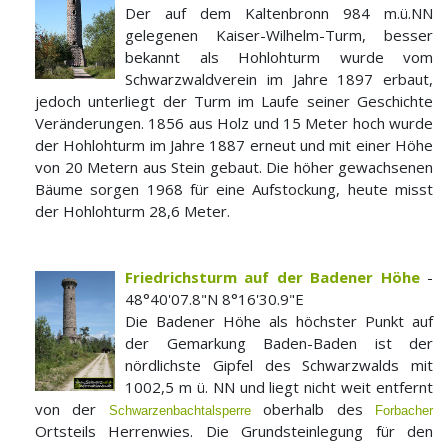
Der auf dem Kaltenbronn 984 m.ü.NN
gelegenen Kaiser-Wilhelm-Turm, besser
bekannt als Hohlohturm wurde vom
Schwarzwaldverein im Jahre 1897 erbaut,
jedoch unterliegt der Turm im Laufe seiner Geschichte
Veränderungen. 1856 aus Holz und 15 Meter hoch wurde
der Hohlohturm im Jahre 1887 erneut und mit einer Höhe
von 20 Metern aus Stein gebaut. Die höher gewachsenen
Bäume sorgen 1968 für eine Aufstockung, heute misst
der Hohlohturm 28,6 Meter.
Friedrichsturm auf der Badener Höhe
-
48°40'07.8"N 8°16'30.9"E
Die Badener Höhe als höchster Punkt auf
der Gemarkung Baden-Baden ist der
nördlichste Gipfel des Schwarzwalds mit
1002,5 m ü. NN und liegt nicht weit entfernt
von der
oberhalb des
Schwarzenbachtalsperre
Forbacher
Ortsteils Herrenwies. Die Grundsteinlegung für den