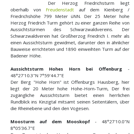
Der Herzog Friedrichsturm liegt
oberhalb von
Freudenstadt
auf dem Kienberg /
Friedrichshöhe 799 Meter üNN. Der 25 Meter hohe
Herzog Friedrich Turm gehört zu einer ganzen Reihe von
Aussichtstürmen des Schwarzwaldvereins. Der
Schwarzwaldverein hat Großherzog Friedrich I. mehr als
einen Aussichtsturm gewidmet, darunter den in ähnlicher
Bauweise errichteten und 1890 einweihten Turm auf der
Badener Höhe.
Aussichtsturm Hohes Horn bei Offenburg
-
48°27'10.3"N 7°59'44.7"E
Der Berg "Hohe Horn" ist Offenburgs Hausberg, hier
liegt der 20 Meter hohe Hohe-Horn-Turm, Der frei
zugängliche Aussichtsturm bietet einen herrlichen
Rundblick ins Kinzigtal mitsamt seinen Seitentälern, über
die Rheinebene und den den Vogesen.
Moosturm auf dem Mooskopf
- 48°27'10.0"N
8°05'36.7"E