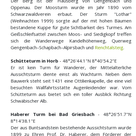
Der Berg ist der Hausberg von Gengenbach und
Oppenau. Der Moosturm wurde im Jahr 1890 vom
Schwarzwaldverein erbaut. Der Sturm "Lothar"
(Weihnachten 1999) sorgte auf der mit hohen Bäumen
bestandene Kuppe für gute Sichtbarkeit des Turmes. Am
Geißschleifsattel zwischen Moos- und Siedigkopf treffen
sich die Wanderwege Kandelhöhenweg, Querweg
Gengenbach–Schapbach–Alpirsbach und
Renchtalsteig
.
Schütteturm in Horb
- 48°26'44.1"N 8°40'54.2"E
Er ist kein Turm für Wanderer, der Mittelalterliche
Aussichtsturm diente einst als Wachturm. Neben dem
Bauwerk steht seit 1431 eine Ottilienkapelle, die eine viel
besuchten Wallfahrtsstätte Augenleidender war. Vom
Schütteturm aus bietet sich ein toller Ausblick Richtung
Schwäbischer Alb.
Haberer Turm bei Bad Griesbach
- 48°26'51.7"N
8°14'38.1"E
Der aus Buntsandstein bestehende Aussichtsturm wurde
1899 zu Ehren Prof. Dr. Haberer, dem Förderer der