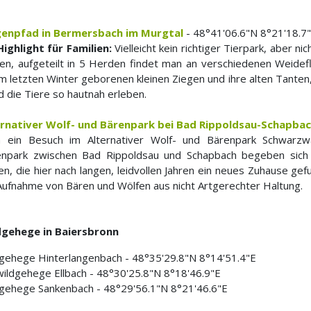
genpfad in Bermersbach im Murgtal
- 48°41'06.6"N 8°21'18.7
Highlight für Familien:
Vielleicht kein richtiger Tierpark, aber ni
en, aufgeteilt in 5 Herden findet man an verschiedenen Weide
im letzten Winter geborenen kleinen Ziegen und ihre alten Tanten
 die Tiere so hautnah erleben.
ernativer Wolf- und Bärenpark bei Bad Rippoldsau-Schapba
h ein Besuch im Alternativer Wolf- und Bärenpark Schwarzwa
enpark zwischen Bad Rippoldsau und Schapbach begeben sich 
en, die hier nach langen, leidvollen Jahren ein neues Zuhause gef
Aufnahme von Bären und Wölfen aus nicht Artgerechter Haltung.
dgehege in Baiersbronn
gehege Hinterlangenbach - 48°35'29.8"N 8°14'51.4"E
ildgehege Ellbach - 48°30'25.8"N 8°18'46.9"E
gehege Sankenbach - 48°29'56.1"N 8°21'46.6"E