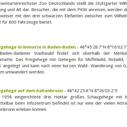
zweitartenreichster Zoo Deutschlands stellt die Stuttgarter Wi
Jung und Alt dar. Besucher, die mit dem PKW anreisen, werden 
eiser mit den drei schwarzen Elefanten zielsicher zum Wilhel
z für 800 Fahrzeuge bietet.
dgehege Grünmatte in Baden-Baden
- 48°45'28.7"N 8°16'02.7
Baden-Badener Stadtwald findet sich oberhalb der Merkur
nmatte. Das Freigehege mit Gehegen für Muffelwild, Rotwild
1 angelegt und kann nach einer kurzen Wald- Wanderung von 
 km umwandert werden.
dgehege auf dem Kaltenbronn
- 48°42'25.8"N 8°26'03.2"E
 1958 eingerichtete drei Hektar großes Schaugehege mit h
ttelbar beim Infozentrum befindet ist nur eine der vielen Att
enbronn erleben können.