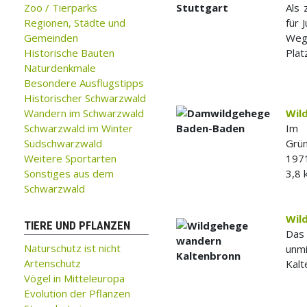
Zoo / Tierparks
Als 
Regionen, Städte und
für 
Gemeinden
Wegw
Historische Bauten
Plat
Naturdenkmale
Besondere Ausflugstipps
Historischer Schwarzwald
Wandern im Schwarzwald
Wil
Schwarzwald im Winter
Im 
Südschwarzwald
Grü
Weitere Sportarten
197
Sonstiges aus dem
3,8
Schwarzwald
Wil
TIERE UND PFLANZEN
Das
Naturschutz ist nicht
unmi
Artenschutz
Kalt
Vögel in Mitteleuropa
Evolution der Pflanzen