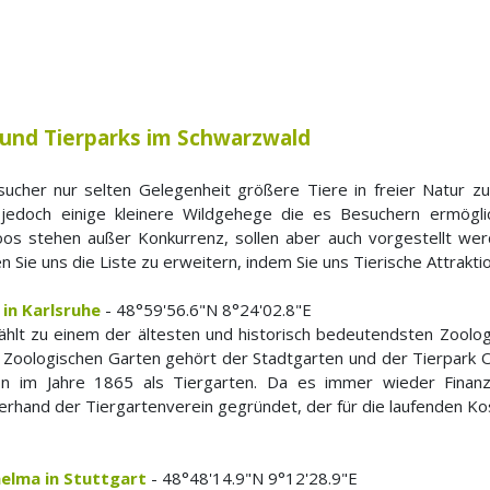
 und Tierparks im Schwarzwald
cher nur selten Gelegenheit größere Tiere in freier Natur zu 
t jedoch einige kleinere Wildgehege die es Besuchern ermögl
s stehen außer Konkurrenz, sollen aber auch vorgestellt werde
fen Sie uns die Liste zu erweitern, indem Sie uns Tierische Attrakt
 in Karlsruhe
- 48°59'56.6"N 8°24'02.8"E
ählt zu einem der ältesten und historisch bedeutendsten Zoolo
Zoologischen Garten gehört der Stadtgarten und der Tierpark
on im Jahre 1865 als Tiergarten. Da es immer wieder Finan
erhand der Tiergartenverein gegründet, der für die laufenden Ko
helma in Stuttgart
- 48°48'14.9"N 9°12'28.9"E