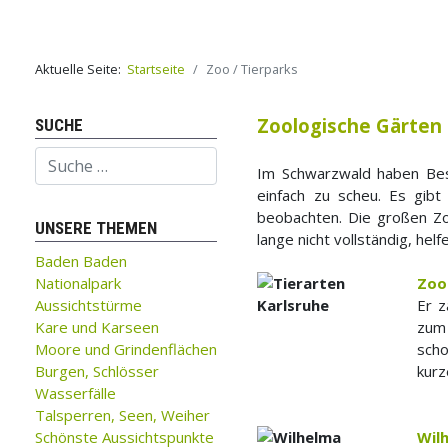
Aktuelle Seite:
Startseite
Zoo / Tierparks
Zoologische Gärten
SUCHE
Suchen
Im Schwarzwald haben Besu
einfach zu scheu. Es gib
beobachten. Die großen Zoo
UNSERE THEMEN
lange nicht vollständig, hel
Baden Baden
Nationalpark
Zoo
Aussichtstürme
Er z
Kare und Karseen
zum 
Moore und Grindenflächen
sch
Burgen, Schlösser
kurz
Wasserfälle
Talsperren, Seen, Weiher
Schönste Aussichtspunkte
Wil