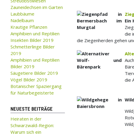
Streuobstwiesen
Zauneidechsen im Garten
Laubbäume
Zie
Nadelbaum
Ein 
Krautige Pflanzen
Zieg
Amphibien und Reptilien
die 
Insekten Bilder 2019
die Ziegenherden gehen und
Schmetterlinge Bilder
2019
Alt
Amphibien und Reptilien
Auc
Bilder 2019
Bär
Säugetiere Bilder 2019
Tier
Vögel Bilder 2019
die 
Botanischer Spaziergang
für Naturbegeisterte
Wil
NEUESTE BEITRÄGE
Wild
Rotw
Heiraten in der
Wild
Schwarzwald-Region:
Warum sich ein