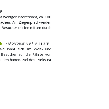
"E
cht weniger interessant, ca. 100
flächen. Am Ziegenpfad weiden
, Besucher dürfen mitten durch
ch
- 48°23'28.6"N 8°18'41.3"E
ld lohnt sich. Im Wolf- und
Besucher auf die Fährte von
unden haben. Ziel des Parks ist