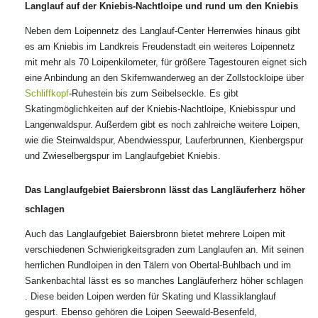
Langlauf auf der Kniebis-Nachtloipe und rund um den Kniebis
Neben dem Loipennetz des Langlauf-Center Herrenwies hinaus gibt
es am Kniebis im Landkreis Freudenstadt ein weiteres Loipennetz
mit mehr als 70 Loipenkilometer, für größere Tagestouren eignet sich
eine Anbindung an den Skifernwanderweg an der Zollstockloipe über
Schliffkopf
-Ruhestein bis zum Seibelseckle. Es gibt
Skatingmöglichkeiten auf der Kniebis-Nachtloipe, Kniebisspur und
Langenwaldspur. Außerdem gibt es noch zahlreiche weitere Loipen,
wie die Steinwaldspur, Abendwiesspur, Lauferbrunnen, Kienbergspur
und Zwieselbergspur im Langlaufgebiet Kniebis.
Das Langlaufgebiet Baiersbronn lässt das Langläuferherz höher
schlagen
Auch das Langlaufgebiet Baiersbronn bietet mehrere Loipen mit
verschiedenen Schwierigkeitsgraden zum Langlaufen an. Mit seinen
herrlichen Rundloipen in den Tälern von Obertal-Buhlbach und im
Sankenbachtal lässt es so manches Langläuferherz höher schlagen
. Diese beiden Loipen werden für Skating und Klassiklanglauf
gespurt. Ebenso gehören die Loipen Seewald-Besenfeld,