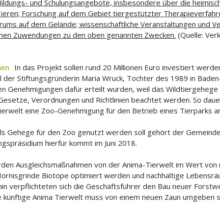
ildungs- und Schulungsangebote, insbesondere über die heimisc
eren; Forschung auf dem Gebiet tiergestützter Therapieverfahre
rums auf dem Gelände; wissenschaftliche Veranstaltungen und Ve
lichen Zuwendungen zu den oben genannten Zwecken.
(Quelle: Ver
In das Projekt sollen rund 20 Millionen Euro investiert wer
l der Stiftungsgründerin Maria Wruck, Tochter des 1989 in Bad
en Genehmigungen dafür erteilt wurden, weil das Wildtiergehege j
esetze, Verordnungen und Richtlinien beachtet werden. So dauert
Tierwelt eine Zoo-Genehmigung für den Betrieb eines Tierparks 
s Gehege für den Zoo genutzt werden soll gehört der Gemeinde
spräsidium hierfür kommt im Juni 2018.
den Ausgleichsmaßnahmen von der Anima-Tierwelt im Wert von r
r Hornisgrinde Biotope optimiert werden und nachhaltige Lebensr
in verpflichteten sich die Geschäftsführer den Bau neuer Forstw
die künftige Anima Tierwelt muss von einem neuen Zaun umgeben