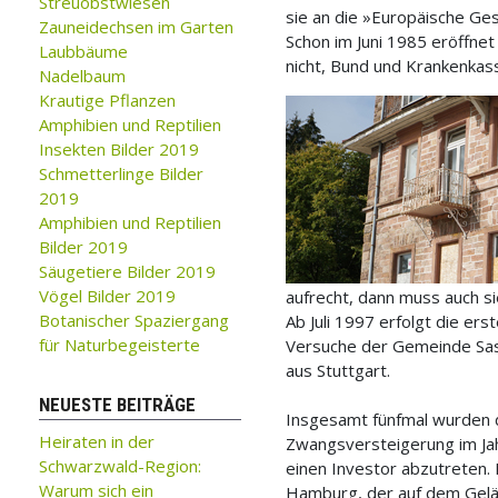
Streuobstwiesen
sie an die »Europäische Ge
Zauneidechsen im Garten
Schon im Juni 1985 eröffnet
Laubbäume
nicht, Bund und Krankenkass
Nadelbaum
Krautige Pflanzen
Amphibien und Reptilien
Insekten Bilder 2019
Schmetterlinge Bilder
2019
Amphibien und Reptilien
Bilder 2019
Säugetiere Bilder 2019
Vögel Bilder 2019
aufrecht, dann muss auch s
Botanischer Spaziergang
Ab Juli 1997 erfolgt die e
für Naturbegeisterte
Versuche der Gemeinde Sas
aus Stuttgart.
NEUESTE BEITRÄGE
Insgesamt fünfmal wurden 
Heiraten in der
Zwangsversteigerung im Ja
Schwarzwald-Region:
einen Investor abzutreten.
Warum sich ein
Hamburg, der auf dem Gelän