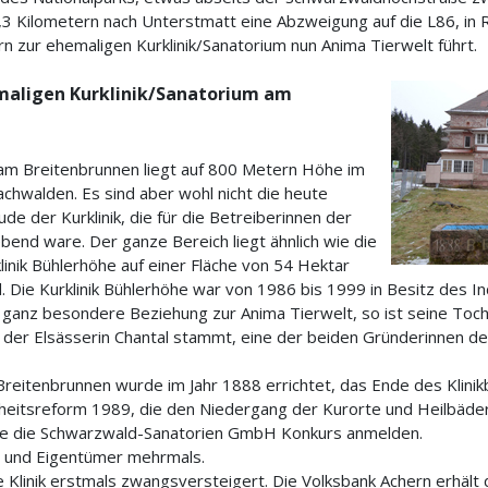
 Kilometern nach Unterstmatt eine Abzweigung auf die L86, in 
n zur ehemaligen Kurklinik/Sanatorium nun Anima Tierwelt führt.
maligen Kurklinik/Sanatorium am
am Breitenbrunnen liegt auf 800 Metern Höhe im
hwalden. Es sind aber wohl nicht die heute
e der Kurklinik, die für die Betreiberinnen der
bend ware. Der ganze Bereich liegt ähnlich wie die
klinik Bühlerhöhe auf einer Fläche von 54 Hektar
 Die Kurklinik Bühlerhöhe war von 1986 bis 1999 in Besitz des In
e ganz besondere Beziehung zur Anima Tierwelt, so ist seine Toch
 der Elsässerin Chantal stammt, eine der beiden Gründerinnen de
Breitenbrunnen wurde im Jahr 1888 errichtet, das Ende des Klini
eitsreform 1989, die den Niedergang der Kurorte und Heilbäder
e die Schwarzwald-Sanatorien GmbH Konkurs anmelden.
 und Eigentümer mehrmals.
Klinik erstmals zwangsversteigert. Die Volksbank Achern erhält