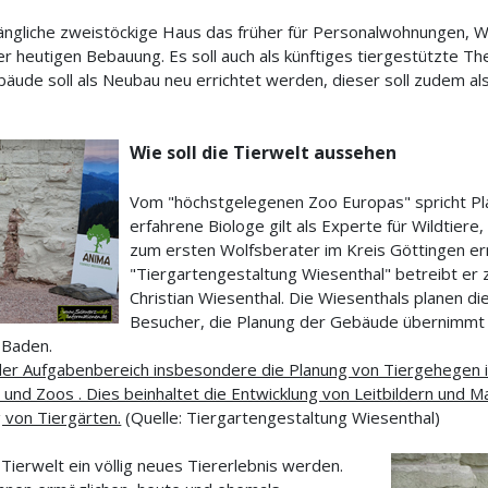
längliche zweistöckige Haus das früher für Personalwohnungen, 
r heutigen Bebauung. Es soll auch als künftiges tiergestützte Th
äude soll als Neubau neu errichtet werden, dieser soll zudem als
Wie soll die Tierwelt aussehen
Vom "höchstgelegenen Zoo Europas" spricht Pl
erfahrene Biologe gilt als Experte für Wildtier
zum ersten Wolfsberater im Kreis Göttingen ern
"Tiergartengestaltung Wiesenthal" betreibt e
Christian Wiesenthal. Die Wiesenthals planen die
Besucher, die Planung der Gebäude übernimmt 
-Baden.
er Aufgabenbereich insbesondere die Planung von Tiergehegen in
s und Zoos . Dies beinhaltet die Entwicklung von Leitbildern und 
 von Tiergärten.
(Quelle: Tiergartengestaltung Wiesenthal)
 Tierwelt ein völlig neues Tiererlebnis werden.