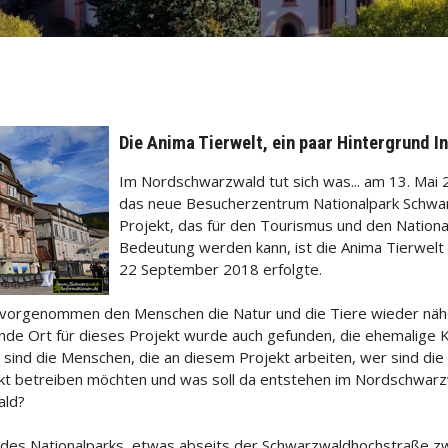
Die Anima Tierwelt, ein paar Hintergrund 
Im Nordschwarzwald tut sich was... am 13. Mai
das neue Besucherzentrum Nationalpark Schwarz
Projekt, das für den Tourismus und den Nation
Bedeutung werden kann, ist die Anima Tierwel
22 September 2018 erfolgte.
h vorgenommen den Menschen die Natur und die Tiere wieder nähe
ende Ort für dieses Projekt wurde auch gefunden, die ehemalige K
sind die Menschen, die an diesem Projekt arbeiten, wer sind die I
jekt betreiben möchten und was soll da entstehen im Nordschwarz
ald?
ähe des Nationalparks, etwas abseits der Schwarzwaldhochstraße 