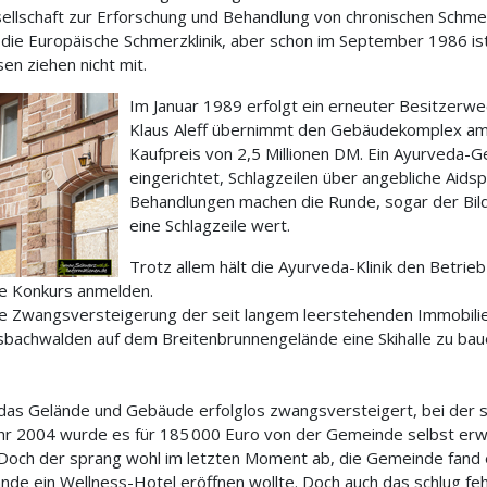
sellschaft zur Erforschung und Behandlung von chronischen Schme
 die Europäische Schmerzklinik, aber schon im September 1986 ist
en ziehen nicht mit.
Im Januar 1989 erfolgt ein erneuter Besitzerwe
Klaus Aleff übernimmt den Gebäudekomplex am 
Kaufpreis von 2,5 Millionen DM. Ein Ayurveda-
eingerichtet, Schlagzeilen über angebliche Aids
Behandlungen machen die Runde, sogar der Bild
eine Schlagzeile wert.
Trotz allem hält die Ayurveda-Klinik den Betr
ie Konkurs anmelden.
rste Zwangsversteigerung der seit langem leerstehenden Immobilie
bachwalden auf dem Breitenbrunnengelände eine Skihalle zu bau
das Gelände und Gebäude erfolglos zwangsversteigert, bei der 
hr 2004 wurde es für 185 000 Euro von der Gemeinde selbst erw
 Doch der sprang wohl im letzten Moment ab, die Gemeinde fand 
de ein Wellness-Hotel eröffnen wollte. Doch auch das schlug fe