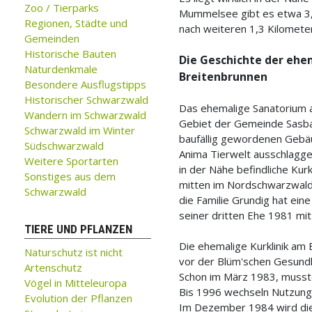
Zoo / Tierparks
Mummelsee gibt es etwa 3,3
Regionen, Städte und
nach weiteren 1,3 Kilometer
Gemeinden
Historische Bauten
Die Geschichte der ehe
Naturdenkmale
Breitenbrunnen
Besondere Ausflugstipps
Historischer Schwarzwald
Das ehemalige Sanatorium 
Wandern im Schwarzwald
Gebiet der Gemeinde Sasbac
Schwarzwald im Winter
baufällig gewordenen Gebäud
Südschwarzwald
Anima Tierwelt ausschlagge
Weitere Sportarten
in der Nähe befindliche Kur
Sonstiges aus dem
mitten im Nordschwarzwald.
Schwarzwald
die Familie Grundig hat ein
seiner dritten Ehe 1981 mit
TIERE UND PFLANZEN
Die ehemalige Kurklinik am 
Naturschutz ist nicht
vor der Blüm'schen Gesundh
Artenschutz
Schon im März 1983, musst
Vögel in Mitteleuropa
Bis 1996 wechseln Nutzung
Evolution der Pflanzen
Im Dezember 1984 wird die 