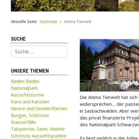
Aktuelle Seite:
Startseite
Anima Tierwelt
SUCHE
Suchen
UNSERE THEMEN
Baden Baden
Nationalpark
Aussichtstürme
Die Anima Tierwelt hat sic
Kare und Karseen
widersprechen.... der pass
Moore und Grindenflächen
in Sasbachwalden. Aber wer 
Burgen, Schlösser
das privat finanzierte Pro
Wasserfälle
des Nationalpark Schwarzw
Talsperren, Seen, Weiher
Schönste Aussichtspunkte
Es liegt wirklich in der N