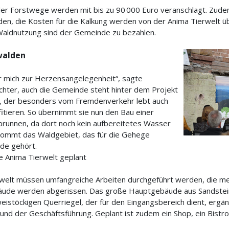
der Forstwege werden mit bis zu 90 000 Euro veranschlagt. Zu
en, die Kosten für die Kalkung werden von der Anima Tierwelt
e Waldnutzung sind der Gemeinde zu bezahlen.
walden
r mich zur Herzensangelegenheit“, sagte
chter, auch die Gemeinde steht hinter dem Projekt
rt, der besonders vom Fremdenverkehr lebt auch
itieren. So übernimmt sie nun den Bau einer
runnen, da dort noch kein aufbereitetes Wasser
kommt das Waldgebiet, das für die Gehege
de gehört.
e Anima Tierwelt geplant
rwelt müssen umfangreiche Arbeiten durchgeführt werden, die me
e werden abgerissen. Das große Hauptgebäude aus Sandstein b
eistöckigen Querriegel, der für den Eingangsbereich dient, ergänzt
 und der Geschäftsführung. Geplant ist zudem ein Shop, ein Bistr