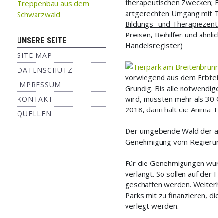
therapeutischen Zwecken; B
Treppenbau aus dem
artgerechten Umgang mit Ti
Schwarzwald
Bildungs- und Therapiezent
Preisen, Beihilfen und ähn
UNSERE SEITE
Handelsregister)
SITE MAP
DATENSCHUTZ
vorwiegend aus dem Erbtei
IMPRESSUM
Grundig. Bis alle notwendig
wird, mussten mehr als 30 G
KONTAKT
2018, dann hält die Anima 
QUELLEN
Der umgebende Wald der al
Genehmigung vom Regierung
Für die Genehmigungen wur
verlangt. So sollen auf de
geschaffen werden. Weiterh
Parks mit zu finanzieren, 
verlegt werden.