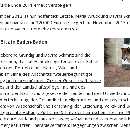
wurde Ende 2011 erneut versteigert.
mber 2012 ist nun hoffentlich Letzte, Maria Wruck und Davina Sc
 Finanzinvestor für 320 000 Euro ersteigert. Im November 2013
n eine »Anima Tierwelt« entstehen soll.
 Sitz in Baden-Baden
geborene Grundig und Davina Schmitz sind die
erinnen, die laut Handelsregister auf dem Gebiet
den den
Betrieb eines Natur-, Wild- und
eb im Sinne des Abschnitts "Steuerbegünstigte
 betreiben möchten. Ziel der Gesellschaft ist die
es und der Landschaftspflege im Sinne des
 und der Naturschutzgesetze der Länder und des Umweltschutze
nd Arterhaltung; der Gesundheit im Allgemeinen und der psychisc
; von Wissenschaft und Forschung; der Erziehung, Volks- und Ber
rtgerechte Haltung, Zucht und Schutz der heimischen Tier- und P
edrohte Wild- und Haustierrassen; Aufnahme und Wiederauswilde
n tiergestützten Therapieverfahren; Begegnungen zwischen Mens