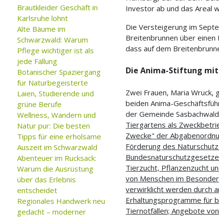
Brautkleider Geschäft in
Investor ab und das Areal 
Karlsruhe lohnt
Die Versteigerung im Septe
Alte Bäume im
Breitenbrunnen über einen
Schwarzwald: Warum
dass auf dem Breitenbrunne
Pflege wichtiger ist als
jede Fällung
Die Anima-Stiftung mit
Botanischer Spaziergang
für Naturbegeisterte
Zwei Frauen, Maria Wruck, 
Laien, Studierende und
beiden Anima-Geschäftsführ
grüne Berufe
der Gemeinde Sasbachwal
Wellness, Wandern und
Tiergartens als Zweckbetri
Natur pur: Die besten
Zwecke" der Abgabenordnung
Tipps für eine erholsame
Förderung des Naturschutz
Auszeit im Schwarzwald
Bundesnaturschutzgesetzes
Abenteuer im Rucksack:
Tierzucht, Pflanzenzucht u
Warum die Ausrüstung
von Menschen im Besonderen
über das Erlebnis
verwirklicht werden durch a
entscheidet
Erhaltungsprogramme für b
Regionales Handwerk neu
Tiernotfällen; Angebote vo
gedacht – moderner