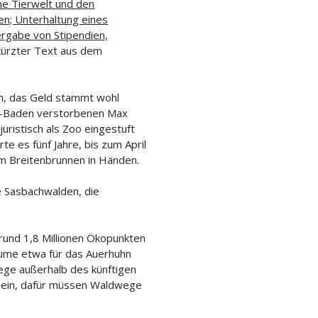
he Tierwelt und den
n; Unterhaltung eines
rgabe von Stipendien,
kürzter Text aus dem
den, das Geld stammt wohl
en-Baden verstorbenen Max
uristisch als Zoo eingestuft
e es fünf Jahre, bis zum April
am Breitenbrunnen in Händen.
 Sasbachwalden, die
und 1,8 Millionen Ökopunkten
äume etwa für das Auerhuhn
ege außerhalb des künftigen
 sein, dafür müssen Waldwege