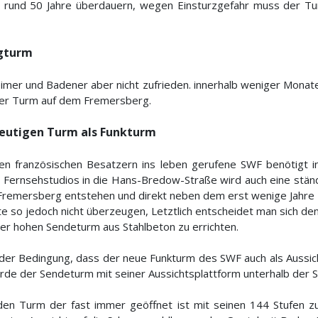
r rund 50 Jahre überdauern, wegen Einsturzgefahr muss der T
rgturm
eimer und Badener aber nicht zufrieden. innerhalb weniger Monat
euer Turm auf dem Fremersberg.
heutigen Turm als Funkturm
n französischen Besatzern ins leben gerufene SWF benötigt i
Fernsehstudios in die Hans-Bredow-Straße wird auch eine ständ
Fremersberg entstehen und direkt neben dem erst wenige Jahre 
 so jedoch nicht überzeugen, Letztlich entscheidet man sich de
ter hohen Sendeturm aus Stahlbeton zu errichten.
der Bedingung, dass der neue Funkturm des SWF auch als Aussic
de der Sendeturm mit seiner Aussichtsplattform unterhalb der Se
en Turm der fast immer geöffnet ist mit seinen 144 Stufen z