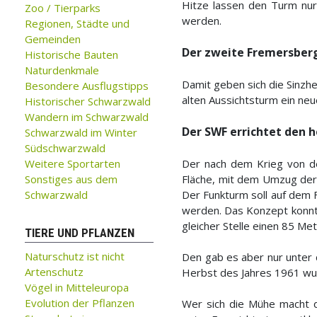
Hitze lassen den Turm nu
Zoo / Tierparks
werden.
Regionen, Städte und
Gemeinden
Der zweite Fremersbe
Historische Bauten
Naturdenkmale
Damit geben sich die Sinzh
Besondere Ausflugstipps
alten Aussichtsturm ein n
Historischer Schwarzwald
Wandern im Schwarzwald
Der SWF errichtet den 
Schwarzwald im Winter
Südschwarzwald
Weitere Sportarten
Der nach dem Krieg von de
Sonstiges aus dem
Fläche, mit dem Umzug der 
Schwarzwald
Der Funkturm soll auf dem 
werden. Das Konzept konnte
gleicher Stelle einen 85 Me
TIERE UND PFLANZEN
Naturschutz ist nicht
Den gab es aber nur unter 
Artenschutz
Herbst des Jahres 1961 wur
Vögel in Mitteleuropa
Evolution der Pflanzen
Wer sich die Mühe macht d