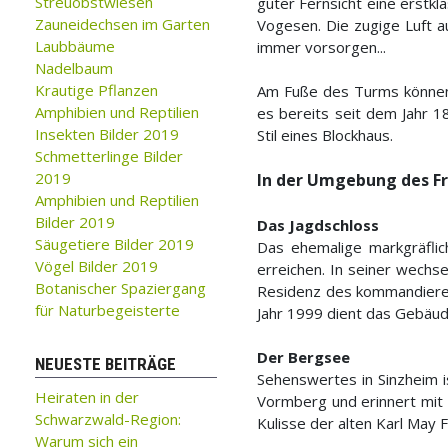
Streuobstwiesen
guter Fernsicht eine erstk
Zauneidechsen im Garten
Vogesen. Die zugige Luft a
Laubbäume
immer vorsorgen...
Nadelbaum
Krautige Pflanzen
Am Fuße des Turms können
Amphibien und Reptilien
es bereits seit dem Jahr 1
Insekten Bilder 2019
Stil eines Blockhaus.
Schmetterlinge Bilder
2019
In der Umgebung des 
Amphibien und Reptilien
Bilder 2019
Das Jagdschloss
Säugetiere Bilder 2019
Das ehemalige markgräflic
Vögel Bilder 2019
erreichen. In seiner wechse
Botanischer Spaziergang
Residenz des kommandierend
für Naturbegeisterte
Jahr 1999 dient das Gebäud
Der Bergsee
NEUESTE BEITRÄGE
Sehenswertes in Sinzheim i
Heiraten in der
Vormberg und erinnert mit 
Schwarzwald-Region:
Kulisse der alten Karl May F
Warum sich ein