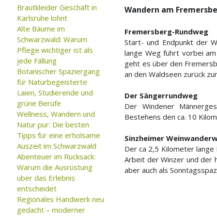
Brautkleider Geschäft in
Wandern am Fremersb
Karlsruhe lohnt
Alte Bäume im
Fremersberg-Rundweg
Schwarzwald: Warum
Start- und Endpunkt der W
Pflege wichtiger ist als
lange Weg führt vorbei am 
jede Fällung
geht es über den Fremersbe
Botanischer Spaziergang
an den Waldseen zurück zu
für Naturbegeisterte
Laien, Studierende und
Der Sängerrundweg
grüne Berufe
Der Windener Männergesa
Wellness, Wandern und
Bestehens den ca. 10 Kilo
Natur pur: Die besten
Tipps für eine erholsame
Sinzheimer Weinwander
Auszeit im Schwarzwald
Der ca 2,5 Kilometer lange 
Abenteuer im Rucksack:
Arbeit der Winzer und der 
Warum die Ausrüstung
aber auch als Sonntagsspaz
über das Erlebnis
entscheidet
Regionales Handwerk neu
gedacht – moderner