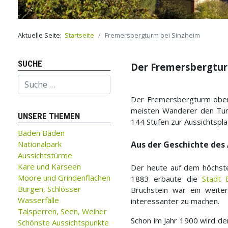
Aktuelle Seite:
Startseite
Fremersbergturm bei Sinzheim
SUCHE
Der Fremersbergt
Suchen
Der Fremersbergturm obe
meisten Wanderer den Tur
UNSERE THEMEN
144 Stufen zur Aussichtspla
Baden Baden
Nationalpark
Aus der Geschichte des
Aussichtstürme
Kare und Karseen
Der heute auf dem höchste
Moore und Grindenflächen
1883 erbaute die
Stadt 
Burgen, Schlösser
Bruchstein war ein weite
Wasserfälle
interessanter zu machen.
Talsperren, Seen, Weiher
Schon im Jahr 1900 wird de
Schönste Aussichtspunkte