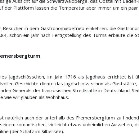
lassige Aussicht auf die Schwarzwaldberge, das Oostal mit Baden
uf der Plattform lassen die Temperatur aber immer um ein paar
 Besucher in dem Gastronomiebetrieb einkehren, die Gastrono
884, schon ein Jahr nach Fertigstellung des Turms erbaute die S
Fremersbergturm
hes Jagdschlösschen, im Jahr 1716 als Jagdhaus errichtet ist
lvollen Geschichte diente das Jagdschloss schon als Gaststätte, F
en Generals der französischen Streitkräfte in Deutschland. Se
e wie wir glauben als Wohnhaus.
st natürlich auch der unterhalb des Fremersbergturm zu findende
seinem romantischen, vielleicht etwas unheimlichen Aussehen, d
ilme (der Schatz im Silbersee).