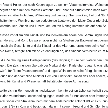
in Freund Haller, der nach Kopenhagen zu seinem Vetter weiterreist. Weinbren
 begibt er sich mit den Malern Carstens und Cabot auf Studienreise nach Rom
 Reise ging über Potsdam, Wittenberg und Leipzig, über Zwickau, Hof und Nürn
halten lernte Weinbrenner so bedeutende Leute wie den Maler Oeser (der Zei
Schaffhausen, Zürich und Luzern, am letzten Maitag kommen sie auf dem St.
Interesse vor allem den Kunst- und Baudenkmälern sowie den Sammlungen und B
a, Florenz und Rom. Es waren aber nicht nur Studien der Baukunst mit denen 
e, auch die Geschichte und der Klassiker des Altertums erweckten seine Aufm
ke Roms, fertigte zahlreiche Zeichnungen an, des Abends verbrachte er im K
die Zeichnung eines Badegebäudes (des Hippias) zu seinem väterlichen Freu
egen. Die Zeichnungen übergab der Markgraf dem Karlsruher Bauamt, was aller
twürfe für "leere Phantastereien" und legte Weinbrenner nahe "dergleichen exz
iedrich und der damalige Minister Herr von Edelsheim sahen das aber anders,
Fond für Kunst und Wissenschaft bekräftigten diese Auffassung.
 wollte sich in Rom endgültig niederlassen, konnte seinen Lebensunterhalt soga
lution veränderten Lebensbedingungen, wurde es für Ausländer aber immer gef
äter sogar von Straßenräubern mit dem Tode bedroht entschließt er sich, nun
is Juni 1797 in Rom und begibt sich dann mit seinem Freund und Schüler Joh