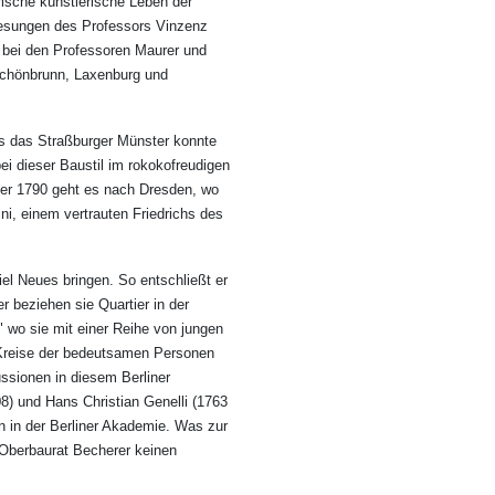
rische künstlerische Leben der
lesungen des Professors Vinzenz
 bei den Professoren Maurer und
Schönbrunn, Laxenburg und
s das Straßburger Münster konnte
i dieser Baustil im rokokofreudigen
er 1790 geht es nach Dresden, wo
i, einem vertrauten Friedrichs des
iel Neues bringen. So entschließt er
r beziehen sie Quartier in der
wo sie mit einer Reihe von jungen
e Kreise der bedeutsamen Personen
ussionen in diesem Berliner
08) und Hans Christian Genelli (1763
n in der Berliner Akademie. Was zur
 Oberbaurat Becherer keinen