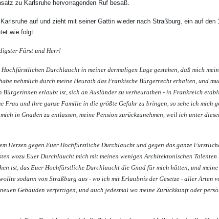
ensatz zu Karlsruhe hervorragenden Ruf besaß.
 Karlsruhe auf und zieht mit seiner Gattin wieder nach Straßburg, ein auf den 
et wie folgt:
igster Fürst und Herr!
Hochfürstlichen Durchlaucht in meiner dermaligen Lage gestehen, daß mich meine
 habe nehmlich durch meine Heurath das Fränkische Bürgerrecht erhalten, und mu
Bürgerinnen erlaubt ist, sich an Ausländer zu verheurathen - in Frankreich etabl
 Frau und ihre ganze Familie in die größte Gefahr zu bringen, so sehe ich mich 
e mich in Gnaden zu entlassen, meine Pension zurückzunehmen, weil ich unter dies
gem Herzen gegen Euer Hochfürstliche Durchlaucht und gegen das ganze Fürstlic
eisten wozu Euer Durchlaucht mich mit meinen wenigen Architektonischen Talenten
hen ist, das Euer Hochfürstliche Durchlaucht die Gnad für mich hätten, und meine 
 wollte sodann von Straßburg aus - wo ich mit Erlaubnis der Gesetze - aller Arten
u neuen Gebäuden verfertigen, und auch jedesmal wo meine Zurückkunft oder pers