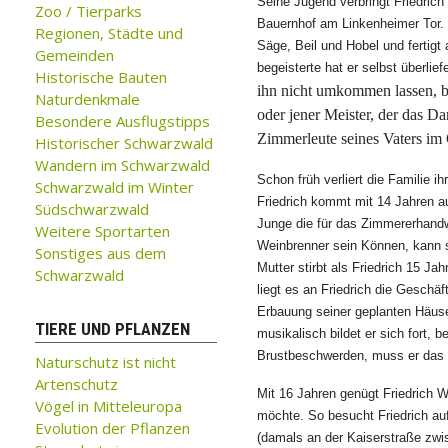
Seine Jugend verbringt Friedrich
Zoo / Tierparks
Bauernhof am Linkenheimer Tor. 
Regionen, Städte und
Säge, Beil und Hobel und fertig
Gemeinden
begeisterte hat er selbst überlie
Historische Bauten
ihn nicht umkommen lassen, b
Naturdenkmale
oder jener Meister, der das D
Besondere Ausflugstipps
Zimmerleute seines Vaters im 
Historischer Schwarzwald
Wandern im Schwarzwald
Schon früh verliert die Familie ih
Schwarzwald im Winter
Friedrich kommt mit 14 Jahren a
Südschwarzwald
Junge die für das Zimmererhandwe
Weitere Sportarten
Weinbrenner sein Können, kann s
Sonstiges aus dem
Mutter stirbt als Friedrich 15 Ja
Schwarzwald
liegt es an Friedrich die Geschä
Erbauung seiner geplanten Häuser
TIERE UND PFLANZEN
musikalisch bildet er sich fort,
Brustbeschwerden, muss er das 
Naturschutz ist nicht
Artenschutz
Mit 16 Jahren genügt Friedrich We
Vögel in Mitteleuropa
möchte. So besucht Friedrich a
Evolution der Pflanzen
(damals an der Kaiserstraße zwi