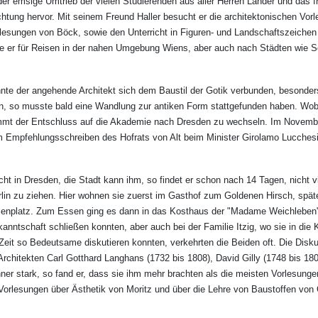
er emsige Umtrieb der vielen Studierenden aus aller Herren Länder und das f
tung hervor. Mit seinem Freund Haller besucht er die architektonischen Vor
lesungen von Böck, sowie den Unterricht in Figuren- und Landschaftszeichen
te er für Reisen in der nahen Umgebung Wiens, aber auch nach Städten wie 
te der angehende Architekt sich dem Baustil der Gotik verbunden, besonder
n, so musste bald eine Wandlung zur antiken Form stattgefunden haben. Wobe
mmt der Entschluss auf die Akademie nach Dresden zu wechseln. Im Novemb
m Empfehlungsschreiben des Hofrats von Alt beim Minister Girolamo Lucchesin
cht in Dresden, die Stadt kann ihm, so findet er schon nach 14 Tagen, nicht v
rlin zu ziehen. Hier wohnen sie zuerst im Gasthof zum Goldenen Hirsch, späte
enplatz. Zum Essen ging es dann in das Kosthaus der "Madame Weichleben" 
anntschaft schließen konnten, aber auch bei der Familie Itzig, wo sie in di
 Zeit so Bedeutsame diskutieren konnten, verkehrten die Beiden oft. Die Disk
 Architekten Carl Gotthard Langhans (1732 bis 1808), David Gilly (1748 bis 18
ner stark, so fand er, dass sie ihm mehr brachten als die meisten Vorlesunge
e Vorlesungen über Ästhetik von Moritz und über die Lehre von Baustoffen von