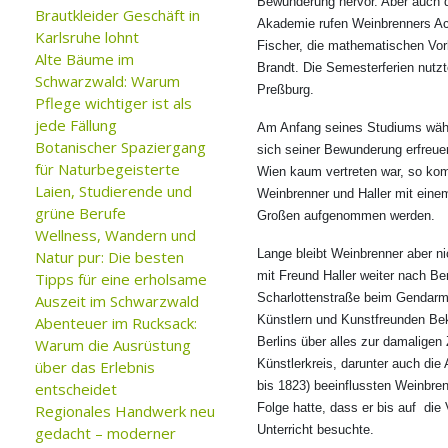
Bewunderung hervor. Aber auch d
Brautkleider Geschäft in
Akademie rufen Weinbrenners Ach
Karlsruhe lohnt
Fischer, die mathematischen Vor
Alte Bäume im
Brandt. Die Semesterferien nutz
Schwarzwald: Warum
Preßburg.
Pflege wichtiger ist als
jede Fällung
Am Anfang seines Studiums wähn
Botanischer Spaziergang
sich seiner Bewunderung erfreue
für Naturbegeisterte
Wien kaum vertreten war, so ko
Laien, Studierende und
Weinbrenner und Haller mit eine
grüne Berufe
Großen aufgenommen werden.
Wellness, Wandern und
Lange bleibt Weinbrenner aber ni
Natur pur: Die besten
mit Freund Haller weiter nach Be
Tipps für eine erholsame
Scharlottenstraße beim Gendarm
Auszeit im Schwarzwald
Künstlern und Kunstfreunden Bek
Abenteuer im Rucksack:
Berlins über alles zur damaligen
Warum die Ausrüstung
Künstlerkreis, darunter auch die
über das Erlebnis
bis 1823) beeinflussten Weinbren
entscheidet
Folge hatte, dass er bis auf di
Regionales Handwerk neu
Unterricht besuchte.
gedacht – moderner