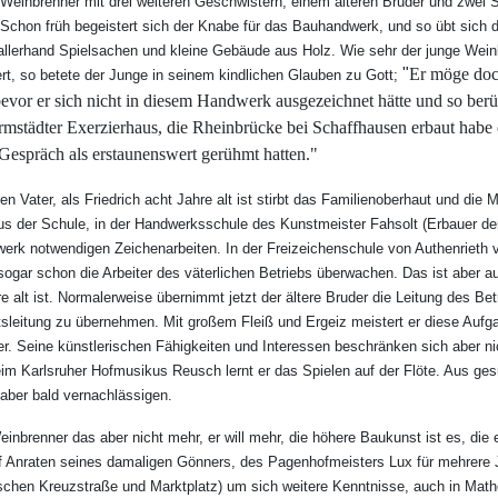
 Weinbrenner mit drei weiteren Geschwistern, einem älteren Bruder und zwei 
Schon früh begeistert sich der Knabe für das Bauhandwerk, und so übt sich 
t allerhand Spielsachen und kleine Gebäude aus Holz. Wie sehr der junge Wei
"
Er möge doc
fert, so betete der Junge in seinem kindlichen Glauben zu Gott;
evor er sich nicht in diesem Handwerk ausgezeichnet hätte und so ber
armstädter Exerzierhaus, die Rheinbrücke bei Schaffhausen erbaut habe 
Gespräch als erstaunenswert gerühmt hatten."
ren Vater, als Friedrich acht Jahre alt ist stirbt das Familienoberhaut und die M
us der Schule, in der Handwerksschule des Kunstmeister Fahsolt (Erbauer d
rk notwendigen Zeichenarbeiten. In der Freizeichenschule von Authenrieth ve
ogar schon die Arbeiter des väterlichen Betriebs überwachen. Das ist aber a
hre alt ist. Normalerweise übernimmt jetzt der ältere Bruder die Leitung des Be
ftsleitung zu übernehmen. Mit großem Fleiß und Ergeiz meistert er diese Aufga
. Seine künstlerischen Fähigkeiten und Interessen beschränken sich aber nich
 beim Karlsruher Hofmusikus Reusch lernt er das Spielen auf der Flöte. Aus g
aber bald vernachlässigen.
inbrenner das aber nicht mehr, er will mehr, die höhere Baukunst ist es, die 
uf Anraten seines damaligen Gönners, des Pagenhofmeisters Lux für mehrere
schen Kreuzstraße und Marktplatz) um sich weitere Kenntnisse, auch in Mat