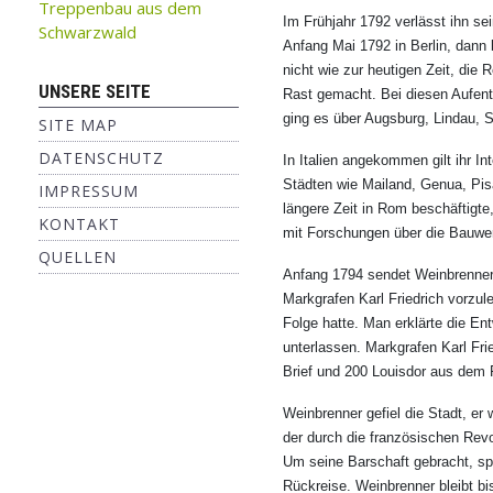
Treppenbau aus dem
Im Frühjahr 1792 verlässt ihn se
Schwarzwald
Anfang Mai 1792 in Berlin, dann
nicht wie zur heutigen Zeit, die
UNSERE SEITE
Rast gemacht. Bei diesen Aufent
ging es über Augsburg, Lindau, 
SITE MAP
DATENSCHUTZ
In Italien angekommen gilt ihr 
Städten wie Mailand, Genua, Pis
IMPRESSUM
längere Zeit in Rom beschäftigt
KONTAKT
mit Forschungen über die Bauwer
QUELLEN
Anfang 1794 sendet Weinbrenner 
Markgrafen Karl Friedrich vorzul
Folge hatte. Man erklärte die En
unterlassen. Markgrafen Karl Fr
Brief und 200 Louisdor aus dem 
Weinbrenner gefiel die Stadt, er
der durch die französischen Revo
Um seine Barschaft gebracht, sp
Rückreise. Weinbrenner bleibt b