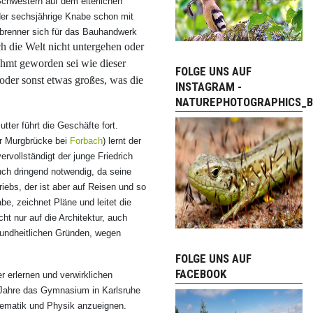
Schwestern auf dem elterlichen
der sechsjährige Knabe schon mit
nbrenner sich für das Bauhandwerk
h die Welt nicht untergehen oder
ühmt geworden sei wie dieser
FOLGE UNS AUF
oder sonst etwas großes, was die
INSTAGRAM -
NATUREPHOTOGRAPHICS_B
utter führt die Geschäfte fort.
er Murgbrücke bei
Forbach
) lernt der
rvollständigt der junge Friedrich
uch dringend notwendig, da seine
triebs, der ist aber auf Reisen und so
be, zeichnet Pläne und leitet die
t nur auf die Architektur, auch
esundheitlichen Gründen, wegen
FOLGE UNS AUF
FACEBOOK
er erlernen und verwirklichen
 Jahre das Gymnasium in Karlsruhe
hematik und Physik anzueignen.