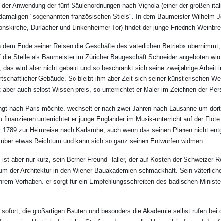
t der Anwendung der fünf Säulenordnungen nach Vignola (einer der großen ital
damaligen "sogenannten französischen Stiels". In dem Baumeister Wilhelm J
skirche, Durlacher und Linkenheimer Tor) findet der junge Friedrich Weinbren
dem Ende seiner Reisen die Geschäfte des väterlichen Betriebs übernimmt, t
 die Stelle als Baumeister im Züricher Baugeschäft Schneider angeboten wird. 
das wird aber nicht gebaut und so beschränkt sich seine zweijährige Arbeit 
tschaftlicher Gebäude. So bleibt ihm aber Zeit sich seiner künstlerischen Wei
 aber auch selbst Wissen preis, so unterrichtet er Maler im Zeichnen der Per
ngt nach Paris möchte, wechselt er nach zwei Jahren nach Lausanne um dort
 finanzieren unterrichtet er junge Engländer im Musik-unterricht auf der Flöte.
r 1789 zur Heimreise nach Karlsruhe, auch wenn das seinen Plänen nicht ent
t über etwas Reichtum und kann sich so ganz seinen Entwürfen widmen.
t ist aber nur kurz, sein Berner Freund Haller, der auf Kosten der Schweizer 
dium der Architektur in den Wiener Bauakademien schmackhaft. Sein väterlich
i ihrem Vorhaben, er sorgt für ein Empfehlungsschreiben des badischen Minist
r sofort, die großartigen Bauten und besonders die Akademie selbst rufen be