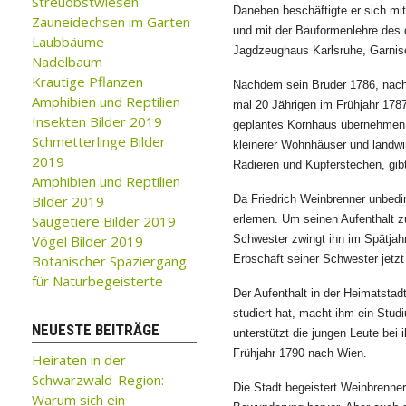
Streuobstwiesen
Daneben beschäftigte er sich mi
Zauneidechsen im Garten
und mit der Bauformenlehre des 
Laubbäume
Jagdzeughaus Karlsruhe, Garnison
Nadelbaum
Krautige Pflanzen
Nachdem sein Bruder 1786, nach 
Amphibien und Reptilien
mal 20 Jährigen im Frühjahr 1787
Insekten Bilder 2019
geplantes Kornhaus übernehmen; 
Schmetterlinge Bilder
kleinerer Wohnhäuser und landwir
2019
Radieren und Kupferstechen, gibt
Amphibien und Reptilien
Bilder 2019
Da Friedrich Weinbrenner unbedi
Säugetiere Bilder 2019
erlernen. Um seinen Aufenthalt zu
Vögel Bilder 2019
Schwester zwingt ihn im Spätjah
Botanischer Spaziergang
Erbschaft seiner Schwester jetz
für Naturbegeisterte
Der Aufenthalt in der Heimatstad
studiert hat, macht ihm ein Stu
NEUESTE BEITRÄGE
unterstützt die jungen Leute be
Frühjahr 1790 nach Wien.
Heiraten in der
Schwarzwald-Region:
Die Stadt begeistert Weinbrenne
Warum sich ein