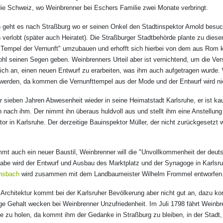
die Schweiz, wo Weinbrenner bei Eschers Familie zwei Monate verbringt.
 geht es nach Straßburg wo er seinen Onkel den Stadtinspektor Arnold besucht
h verlobt (später auch Heiratet). Die Straßburger Stadtbehörde plante zu diese
"Tempel der Vernunft" umzubauen und erhofft sich hierbei von dem aus Rom 
ohl seinen Segen geben. Weinbrenners Urteil aber ist vernichtend, um die Ve
 sich an, einen neuen Entwurf zu erarbeiten, was ihm auch aufgetragen wurde
t werden, da kommen die Vernunfttempel aus der Mode und der Entwurf wird n
er sieben Jahren Abwesenheit wieder in seine Heimatstadt Karlsruhe, er ist 
on nach ihm. Der nimmt ihn überaus huldvoll aus und stellt ihm eine Anstellung
or in Karlsruhe. Der derzeitige Bauinspektor Müller, der nicht zurückgesetzt
t auch ein neuer Baustil, Weinbrenner will die "Unvollkommenheit der deut
gabe wird der Entwurf und Ausbau des Marktplatz und der Synagoge in Karlsr
nsbach
wird zusammen mit dem Landbaumeister Wilhelm Frommel entworfen
 Architektur kommt bei der Karlsruher Bevölkerung aber nicht gut an, dazu k
ige Gehalt wecken bei Weinbrenner Unzufriedenheit. Im Juli 1798 fährt Weinb
he zu holen, da kommt ihm der Gedanke in Straßburg zu bleiben, in der Stadt,