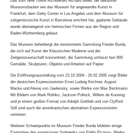
Das vom New Yorker Architekten Richard Meier, der bekannte
Museumsbauten wie das Museum für angewandte Kunst in
Frankfurt, dem Getty Center in Los Angeles und dem Museum für
zeitgenössische Kunst in Barcelona errichtet hat, geplante Gebäude
wurde überwiegend von heimischen Firmen aus der Region und
Baden-Württemberg gebaut.
Das Museum beherbergt die renommierte Sammlung Frieder Burda,
die sich auf Kunst der Klassischen Moderne und der
Zeitgenossenschaft konzentriert, die Sammlung umfasst fast 800
Gemälde, Skulpturen, Objekte und Arbeiten auf Papier.
Die Eröffnungsausstellung vom 23.10.2004 - 20.02.2005 zeigt Bilder
der deutschen Expressionisten Ernst Ludwig Kirchner, August
Macke und Alexej von Jawlensky, sowie Werke von Max Beckmann.
Mit Bildern von Mark Rothko, Jackson Pollock, Willem de Kooning
und je einem großen Format von Adolph Gottlieb und von Clyfford
Still sind auch die amerikanischen abstrakten Expressionisten
vertreten.
Weiterer Schwerpunkte im Museum Frieder Burda bildeten einige
Exemplare des expressiven Spätwerks von Pablo Picasso. Werke