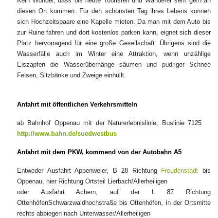
Kein Wunder, dass bis heute Touristen und Wanderer sehr gern an
diesen Ort kommen. Für den schönsten Tag ihres Lebens können
sich Hochzeitspaare eine Kapelle mieten. Da man mit dem Auto bis
zur Ruine fahren und dort kostenlos parken kann, eignet sich dieser
Platz hervorragend für eine große Gesellschaft. Übrigens sind die
Wasserfälle auch im Winter eine Attraktion, wenn unzählige
Eiszapfen die Wasserüberhänge säumen und pudriger Schnee
Felsen, Sitzbänke und Zweige einhüllt.
Anfahrt mit öffentlichen Verkehrsmitteln
ab Bahnhof Oppenau mit der Naturerlebnislinie, Buslinie 7125
http://www.bahn.de/suedwestbus
Anfahrt mit dem PKW,
kommend von der Autobahn A5
Entweder Ausfahrt Appenweier, B 28 Richtung
Freudenstadt
bis
Oppenau, hier Richtung Ortsteil Lierbach/Allerheiligen
oder Ausfahrt Achern, auf der L 87 Richtung
OttenhöfenSchwarzwaldhochstraße bis Ottenhöfen, in der Ortsmitte
rechts abbiegen nach Unterwasser/Allerheiligen