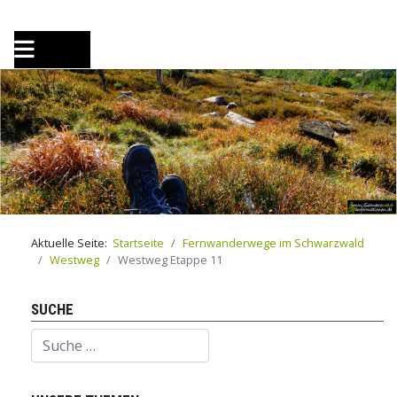
Aktuelle Seite:
Startseite
Fernwanderwege im Schwarzwald
Westweg
Westweg Etappe 11
SUCHE
Suchen