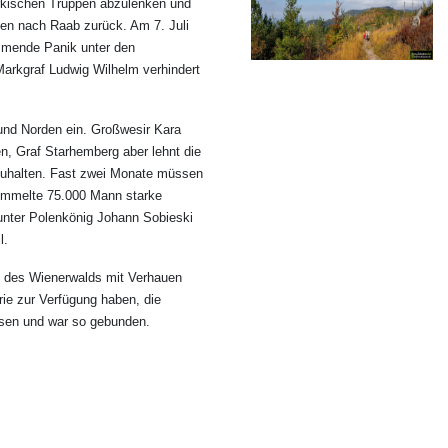
ürkischen Truppen abzulenken und
pen nach Raab zurück. Am 7. Juli
mmende Panik unter den
Markgraf Ludwig Wilhelm verhindert
und Norden ein. Großwesir Kara
n, Graf Starhemberg aber lehnt die
chzuhalten. Fast zwei Monate müssen
rommelte 75.000 Mann starke
nter Polenkönig Johann Sobieski
l.
n des Wienerwalds mit Verhauen
rie zur Verfügung haben, die
bissen und war so gebunden.