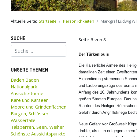
Aktuelle Seite:
Startseite
Persönlichkeiten
Markgraf Ludwig Wi
SUCHE
Seite 6 von 8
Suchen
Der Türkenlouis
Die Kaiserliche Armee des Heil
UNSERE THEMEN
damaligen Zeit einen Zweifrontenk
Expandierung strebenden Sonne
Baden Baden
und Eroberungszüge des osmanisc
Nationalpark
Anfang des 16. Jahrhunderts kom
Aussichtstürme
großen Staaten Europas. Das ha
Kare und Karseen
Staaten des Heiligen Römischen 
Moore und Grindenflächen
Gefahr durch Angriffskriege bedr
Burgen, Schlösser
Wasserfälle
Neue Gefahr vor Großwesir Köp
Talsperren, Seen, Weiher
drohte, als sich entgegen einem
Schönste Aussichtspunkte