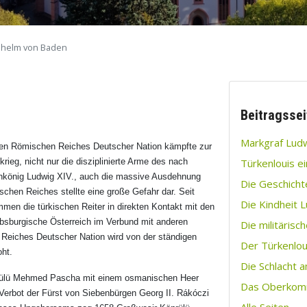
lhelm von Baden
Beitragssei
Markgraf Lud
igen Römischen Reiches Deutscher Nation kämpfte zur
rieg, nicht nur die disziplinierte Arme des nach
Türkenlouis ei
nkönig Ludwig XIV., auch die massive Ausdehnung
Die Geschicht
hen Reiches stellte eine große Gefahr dar. Seit
Die Kindheit 
men die türkischen Reiter in direkten Kontakt mit den
bsburgische Österreich im Verbund mit anderen
Die militärisc
Reiches Deutscher Nation wird von der ständigen
Der Türkenlou
oht.
Die Schlacht 
rülü Mehmed Pascha mit einem osmanischen Heer
Das Oberkom
 Verbot der Fürst von Siebenbürgen Georg II. Rákóczi