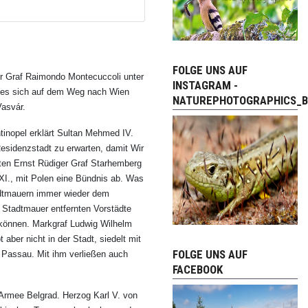
FOLGE UNS AUF
er Graf Raimondo Montecuccoli unter
INSTAGRAM -
hes sich auf dem Weg nach Wien
NATUREPHOTOGRAPHICS_B
Vasvár.
tinopel erklärt Sultan Mehmed IV.
Residenzstadt zu erwarten, damit Wir
nten Ernst Rüdiger Graf Starhemberg
XI., mit Polen eine Bündnis ab. Was
adtmauern immer wieder dem
r Stadtmauer entfernten Vorstädte
 können. Markgraf Ludwig Wilhelm
 aber nicht in der Stadt, siedelt mit
FOLGE UNS AUF
 Passau. Mit ihm verließen auch
FACEBOOK
Armee Belgrad. Herzog Karl V. von