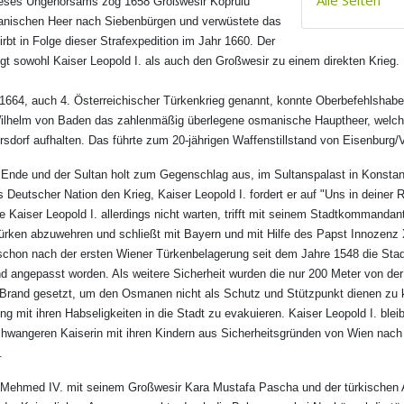
Alle Seiten
 dieses Ungehorsams zog 1658 Großwesir Köprülü
ischen Heer nach Siebenbürgen und verwüstete das
rbt in Folge dieser Strafexpedition im Jahr 1660. Der
gt sowohl Kaiser Leopold I. als auch den Großwesir zu einem direkten Krieg.
1664, auch 4. Österreichischer Türkenkrieg genannt, konnte Oberbefehlshab
Wilhelm von Baden das zahlenmäßig überlegene osmanische Hauptheer, welc
rsdorf aufhalten. Das führte zum 20-jährigen Waffenstillstand von Eisenburg/
u Ende und der Sultan holt zum Gegenschlag aus, im Sultanspalast in Konstan
eutscher Nation den Krieg, Kaiser Leopold I. fordert er auf "Uns in deiner 
e Kaiser Leopold I. allerdings nicht warten, trifft mit seinem Stadtkommanda
Türken abzuwehren und schließt mit Bayern und mit Hilfe des Papst Innozenz 
 schon nach der ersten Wiener Türkenbelagerung seit dem Jahre 1548 die St
nd angepasst worden. Als weitere Sicherheit wurden die nur 200 Meter von de
n Brand gesetzt, um den Osmanen nicht als Schutz und Stützpunkt dienen zu
ng mit ihren Habseligkeiten in die Stadt zu evakuieren. Kaiser Leopold I. bleibt
hwangeren Kaiserin mit ihren Kindern aus Sicherheitsgründen von Wien nach
.
n Mehmed IV. mit seinem Großwesir Kara Mustafa Pascha und der türkischen 