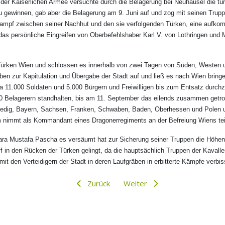
 der Kaiserlichen Armee versuchte durch die Belagerung bei Neuhäusel die t
zu gewinnen, gab aber die Belagerung am 9. Juni auf und zog mit seinen Trup
Kampf zwischen seiner Nachhut und den sie verfolgenden Türken, eine aufko
das persönliche Eingreifen von Oberbefehlshaber Karl V. von Lothringen und 
 Türken Wien und schlossen es innerhalb von zwei Tagen von Süden, Westen 
en zur Kapitulation und Übergabe der Stadt auf und ließ es nach Wien bringe
etwa 11.000 Soldaten und 5.000 Bürgern und Freiwilligen bis zum Entsatz dur
000 Belagerern standhalten, bis am 11. September das eilends zusammen get
nedig, Bayern, Sachsen, Franken, Schwaben, Baden, Oberhessen und Polen u
elm nimmt als Kommandant eines Dragonerregiments an der Befreiung Wiens tei
 Kara Mustafa Pascha es versäumt hat zur Sicherung seiner Truppen die Höhe
 in den Rücken der Türken gelingt, da die hauptsächlich Truppen der Kavalle
n mit den Verteidigern der Stadt in deren Laufgräben in erbitterte Kämpfe ver
Zurück
Weiter