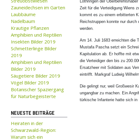
Streuobstwiesen
Lothringen der Oberbefehlshaber
Zauneidechsen im Garten
Zeit für die Verteidigung Wiens 
Laubbäume
kommt es zu einem erbitterten 
Nadelbaum
Reichstruppen konnte nur durch 
Krautige Pflanzen
werden.
Amphibien und Reptilien
Am 14. Juli 1683 erreichten die
Insekten Bilder 2019
Mustafa Pascha setzt ein Schreib
Schmetterlinge Bilder
Kapitulation ab. Er hoffte mit 
2019
die Verteidiger den bis zu 200.
Amphibien und Reptilien
Ersatzheer mit Soldaten aus Ve
Bilder 2019
eintrifft. Markgraf Ludwig Wilh
Säugetiere Bilder 2019
Vögel Bilder 2019
Die gelingt nur, weil Großwesir
Botanischer Spaziergang
ungangbar zu machen. Ein Angriff
für Naturbegeisterte
türkische Infanterie hatte sich i
NEUESTE BEITRÄGE
Heiraten in der
Schwarzwald-Region:
Warum sich ein