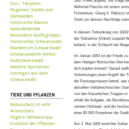
1657 Polen angreift. Als Folge
Zoo / Tierparks
Mehmed Pascha mit einem osman
Regionen, Städte und
Fürstentum, Georg II. Rákóczi sti
Gemeinden
Streit um dessen Nachfolge zwin
Historische Bauten
Naturdenkmale
In diesem Türkenkrieg von 1663/
Besondere Ausflugstipps
der Teilnahme (Onkel) Leopold 
Historischer Schwarzwald
befand, in der Schlacht bei Moge
Wandern im Schwarzwald
Schwarzwald im Winter
Im Januar 1683 ist der Friede z
Südschwarzwald
dem Heiligen Römischen Reiches D
Weitere Sportarten
dich köpfen können" Darauf wollt
Sonstiges aus dem
Vorkehrungen einen Angriff der 
Schwarzwald
die Festungsmauern betraf, war
aktuellen militärtechnischen Sta
von den Kaiserlichen Truppen i
TIERE UND PFLANZEN
erhält die Aufgabe, die Bevölkeru
Naturschutz ist nicht
seinem Hofstaat, und der hochsc
Artenschutz
etwa 80.000 Einwohner die Stadt
Vögel in Mitteleuropa
Evolution der Pflanzen
Am 3. Mai 1683 erreichte Sulta