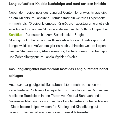
Langlauf auf der Kniebis-Nachtloipe und rund um den Kniebis
Neben dem Loipennetz des Langlauf-Center Herrenwies hinaus gibt
es am Kniebis im Landkreis Freudenstadt ein weiteres Loipennetz
mit mehr als 70 Loipenkilometer, für größere Tagestouren eignet sich
eine Anbindung an den Skifernwanderweg an der Zollstockloipe über
Schliffkopf
-Ruhestein bis zum Seibelseckle. Es gibt
Skatingmöglichkeiten auf der Kniebis-Nachtloipe, Kniebisspur und
Langenwaldspur. Außerdem gibt es noch zahlreiche weitere Loipen,
wie die Steinwaldspur, Abendwiesspur, Lauferbrunnen, Kienbergspur
und Zwieselbergspur im Langlaufgebiet Kniebis.
Das Langlaufgebiet Baiersbronn lässt das Langläuferherz höher
schlagen
Auch das Langlaufgebiet Baiersbronn bietet mehrere Loipen mit
verschiedenen Schwierigkeitsgraden zum Langlaufen an. Mit seinen
herrlichen Rundloipen in den Tälern von Obertal-Buhlbach und im
Sankenbachtal lässt es so manches Langläuferherz höher schlagen
. Diese beiden Loipen werden für Skating und Klassiklanglauf
gespurt. Ebenso gehören die Loipen Seewald-Besenfeld,