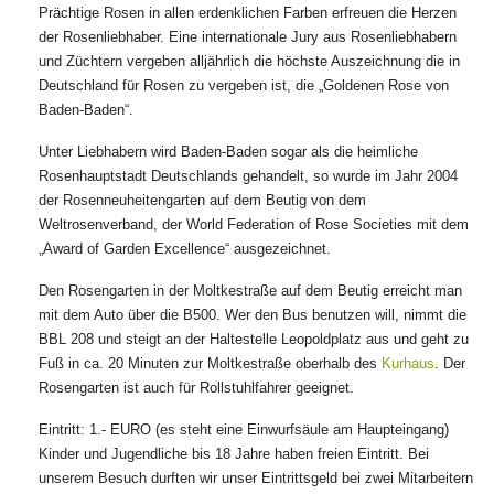
Prächtige Rosen in allen erdenklichen Farben erfreuen die Herzen
der Rosenliebhaber. Eine internationale Jury aus Rosenliebhabern
und Züchtern vergeben alljährlich die höchste Auszeichnung die in
Deutschland für Rosen zu vergeben ist, die „Goldenen Rose von
Baden-Baden“.
Unter Liebhabern wird Baden-Baden sogar als die heimliche
Rosenhauptstadt Deutschlands gehandelt, so wurde im Jahr 2004
der Rosenneuheitengarten auf dem Beutig von dem
Weltrosenverband, der World Federation of Rose Societies mit dem
„Award of Garden Excellence“ ausgezeichnet.
Den Rosengarten in der Moltkestraße auf dem Beutig erreicht man
mit dem Auto über die B500. Wer den Bus benutzen will, nimmt die
BBL 208 und steigt an der Haltestelle Leopoldplatz aus und geht zu
Fuß in ca. 20 Minuten zur Moltkestraße oberhalb des
Kurhaus
. Der
Rosengarten ist auch für Rollstuhlfahrer geeignet.
Eintritt: 1.- EURO (es steht eine Einwurfsäule am Haupteingang)
Kinder und Jugendliche bis 18 Jahre haben freien Eintritt. Bei
unserem Besuch durften wir unser Eintrittsgeld bei zwei Mitarbeitern