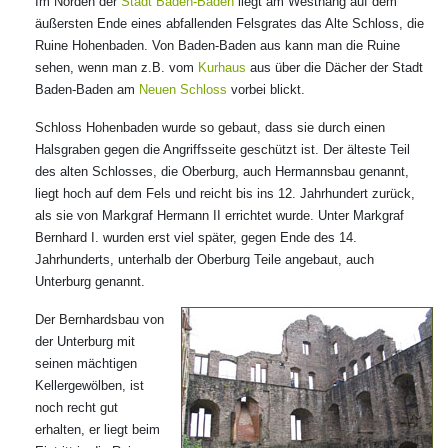
Im Norden der
Stadt Baden-Baden
liegt am Westhang auf dem
äußersten Ende eines abfallenden Felsgrates das Alte Schloss, die
Ruine Hohenbaden. Von Baden-Baden aus kann man die Ruine
sehen, wenn man z.B. vom
Kurhaus
aus über die Dächer der Stadt
Baden-Baden am
Neuen Schloss
vorbei blickt.
Schloss Hohenbaden wurde so gebaut, dass sie durch einen
Halsgraben gegen die Angriffsseite geschützt ist. Der älteste Teil
des alten Schlosses, die Oberburg, auch Hermannsbau genannt,
liegt hoch auf dem Fels und reicht bis ins 12. Jahrhundert zurück,
als sie von Markgraf Hermann II errichtet wurde. Unter Markgraf
Bernhard I. wurden erst viel später, gegen Ende des 14.
Jahrhunderts, unterhalb der Oberburg Teile angebaut, auch
Unterburg genannt.
Der Bernhardsbau von
der Unterburg mit
seinen mächtigen
Kellergewölben, ist
noch recht gut
erhalten, er liegt beim