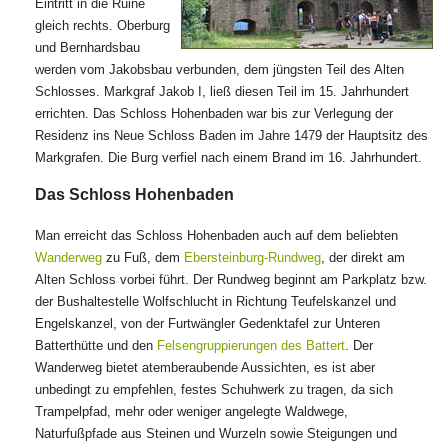
Eintritt in die Ruine
gleich rechts. Oberburg
und Bernhardsbau
werden vom Jakobsbau verbunden, dem jüngsten Teil des Alten
Schlosses. Markgraf Jakob I, ließ diesen Teil im 15. Jahrhundert
errichten. Das Schloss Hohenbaden war bis zur Verlegung der
Residenz ins Neue Schloss Baden im Jahre 1479 der Hauptsitz des
Markgrafen. Die Burg verfiel nach einem Brand im 16. Jahrhundert.
Das Schloss Hohenbaden
Man erreicht das Schloss Hohenbaden auch auf dem beliebten
Wanderweg
zu Fuß, dem
Ebersteinburg-Rundweg
, der direkt am
Alten Schloss vorbei führt. Der Rundweg beginnt am Parkplatz bzw.
der Bushaltestelle Wolfschlucht in Richtung Teufelskanzel und
Engelskanzel, von der Furtwängler Gedenktafel zur Unteren
Batterthütte und den
Felsengruppierungen des Battert
. Der
Wanderweg bietet atemberaubende Aussichten, es ist aber
unbedingt zu empfehlen, festes Schuhwerk zu tragen, da sich
Trampelpfad, mehr oder weniger angelegte Waldwege,
Naturfußpfade aus Steinen und Wurzeln sowie Steigungen und