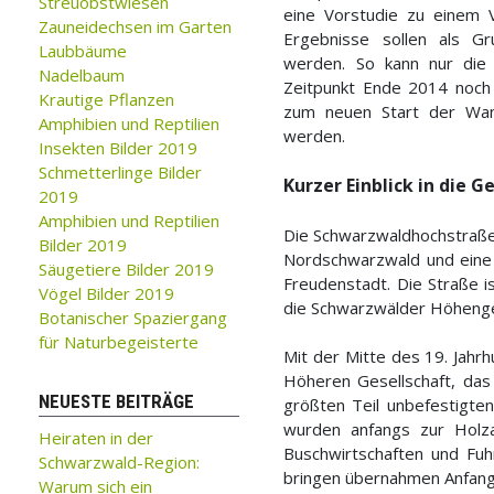
Streuobstwiesen
eine Vorstudie zu einem 
Zauneidechsen im Garten
Ergebnisse sollen als G
Laubbäume
werden. So kann nur die
Nadelbaum
Zeitpunkt Ende 2014 noch 
Krautige Pflanzen
zum neuen Start der Wan
Amphibien und Reptilien
werden.
Insekten Bilder 2019
Schmetterlinge Bilder
Kurzer Einblick in die G
2019
Amphibien und Reptilien
Die Schwarzwaldhochstraße 
Bilder 2019
Nordschwarzwald und eine 
Säugetiere Bilder 2019
Freudenstadt. Die Straße i
Vögel Bilder 2019
die Schwarzwälder Höhengeb
Botanischer Spaziergang
für Naturbegeisterte
Mit der Mitte des 19. Jah
Höheren Gesellschaft, da
NEUESTE BEITRÄGE
größten Teil unbefestigte
wurden anfangs zur Holz
Heiraten in der
Buschwirtschaften und Fuh
Schwarzwald-Region:
bringen übernahmen Anfang
Warum sich ein