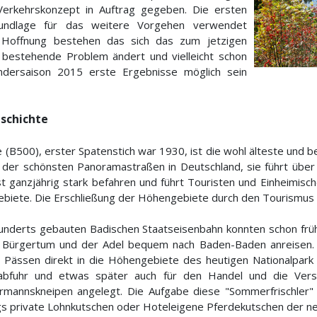
Verkehrskonzept in Auftrag gegeben. Die ersten
rundlage für das weitere Vorgehen verwendet
 Hoffnung bestehen das sich das zum jetzigen
bestehende Problem ändert und vielleicht schon
dersaison 2015 erste Ergebnisse möglich sein
eschichte
(B500), erster Spatenstich war 1930, ist die wohl älteste und b
der schönsten Panoramastraßen in Deutschland, sie führt übe
st ganzjährig stark befahren und führt Touristen und Einheimis
iete. Die Erschließung der Höhengebiete durch den Tourismus b
rhunderts gebauten Badischen Staatseisenbahn konnten schon fr
s Bürgertum und der Adel bequem nach Baden-Baden anreisen. 
n Pässen direkt in die Höhengebiete des heutigen Nationalpar
abfuhr und etwas später auch für den Handel und die Ver
rmannskneipen angelegt. Die Aufgabe diese "Sommerfrischler"
s private Lohnkutschen oder Hoteleigene Pferdekutschen der n