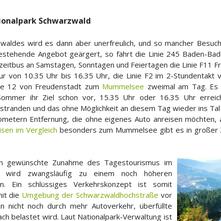
tionalpark Schwarzwald
aldes wird es dann aber unerfreulich, und so mancher Besuch
bestehende Angebot geärgert, so fährt die Linie 245 Baden-B
eizeitbus an Samstagen, Sonntagen und Feiertagen die Linie F1
ur von 10.35 Uhr bis 16.35 Uhr, die Linie F2 im 2-Stundentakt 
nie 12 von Freudenstadt zum
Mummelsee
zweimal am Tag. Es i
ommer ihr Ziel schon vor, 15.35 Uhr oder 16.35 Uhr errei
stranden und das ohne Möglichkeit an diesem Tag wieder ins Ta
ometern Entfernung, die ohne eigenes Auto anreisen möchten,
isen im Vergleich
besonders zum Mummelsee gibt es in großer Za
ch gewünschte Zunahme des Tagestourismus im
wird zwangsläufig zu einem noch höheren
n. Ein schlüssiges Verkehrskonzept ist somit
mit die
Umgebung der Schwarzwaldhochstraße
vor
 nicht noch durch mehr Autoverkehr, überfüllte
ch belastet wird. Laut Nationalpark-Verwaltung ist