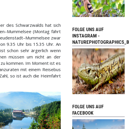
er des Schwarzwalds hat sich
FOLGE UNS AUF
aden–Mummelsee (Montag fährt
INSTAGRAM -
1 Freudenstadt–Mummelsee zwar
NATUREPHOTOGRAPHICS_B
von 9.35 Uhr bis 15.35 Uhr. An
st schon sehr ärgerlich wenn
chen müssen um nicht an der
l zu kommen. Im Moment ist es
 anzuraten mit einem Reisebus
hl, so ist auch die Heimfahrt
FOLGE UNS AUF
FACEBOOK