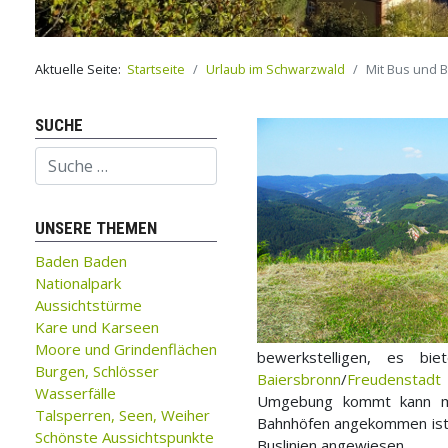
Aktuelle Seite:
Startseite
Urlaub im Schwarzwald
Mit Bus und 
SUCHE
Suchen
UNSERE THEMEN
Baden Baden
Nationalpark
Aussichtstürme
Kare und Karseen
Moore und Grindenflächen
bewerkstelligen, es bie
Burgen, Schlösser
Baiersbronn
/
Freudenstadt
Wasserfälle
Umgebung kommt kann mit
Talsperren, Seen, Weiher
Bahnhöfen angekommen ist d
Schönste Aussichtspunkte
Buslinien angewiesen.