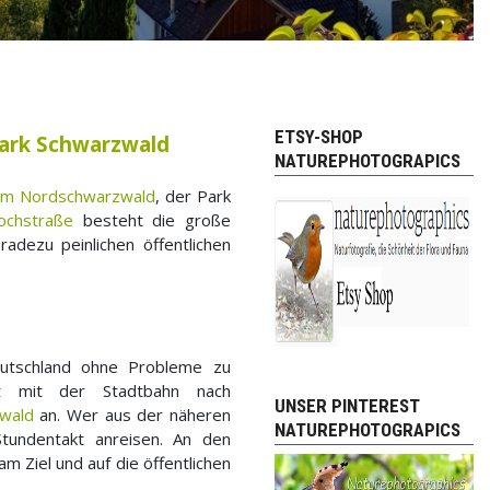
ETSY-SHOP
park Schwarzwald
NATUREPHOTOGRAPICS
 im Nordschwarzwald
, der Park
ochstraße
besteht die große
adezu peinlichen öffentlichen
.
eutschland ohne Probleme zu
eit mit der Stadtbahn nach
UNSER PINTEREST
wald
an. Wer aus der näheren
NATUREPHOTOGRAPICS
undentakt anreisen. An den
 Ziel und auf die öffentlichen