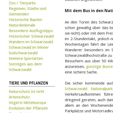
Zoo / Tierparks
Regionen, Städte und
Mit dem Bus in den Na
Gemeinden
Historische Bauten
An den Toren des Schwarzw
Naturdenkmale
schon gewaltig über das 
Besondere Ausflugstipps
sie nicht) oder mit dem Fr
Historischer Schwarzwald
im 2-Stundentakt, jedoch n
Wandern im Schwarzwald
Wochentagen fährt die Li
Schwarzwald im Winter
Wanderer besonders im S
Südschwarzwald
Schwarzwaldhochstraße zu 
Weitere Sportarten
Besuchern aus über 50 Kil
Sonstiges aus dem
anzureisen,
günstige Busre
Schwarzwald
eine sichere Sache.
TIERE UND PFLANZEN
Die sicher kommende au
Schwarzwald Nationalpark
Naturschutz ist nicht
Verkehrsaufkommen führe
Artenschutz
dringend geraten, auch da
Vögel in Mitteleuropa
allem an den Wochenenden
Evolution der Pflanzen
Parkplätze und Motorradkra