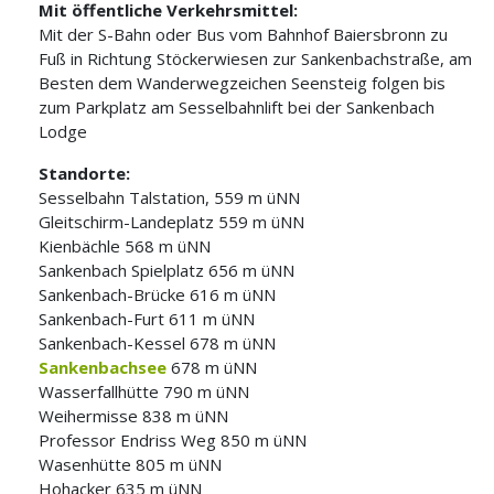
Mit öffentliche Verkehrsmittel:
Mit der S-Bahn oder Bus vom Bahnhof Baiersbronn zu
Fuß in Richtung Stöckerwiesen zur Sankenbachstraße, am
Besten dem Wanderwegzeichen Seensteig folgen bis
zum Parkplatz am Sesselbahnlift bei der Sankenbach
Lodge
Standorte:
Sesselbahn Talstation, 559 m üNN
Gleitschirm-Landeplatz 559 m üNN
Kienbächle 568 m üNN
Sankenbach Spielplatz 656 m üNN
Sankenbach-Brücke 616 m üNN
Sankenbach-Furt 611 m üNN
Sankenbach-Kessel 678 m üNN
Sankenbachsee
678 m üNN
Wasserfallhütte 790 m üNN
Weihermisse 838 m üNN
Professor Endriss Weg 850 m üNN
Wasenhütte 805 m üNN
Hohacker 635 m üNN