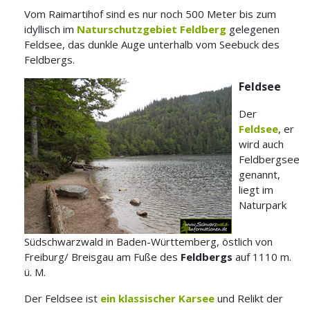
Vom Raimartihof sind es nur noch 500 Meter bis zum
idyllisch im
Naturschutzgebiet Feldberg
gelegenen
Feldsee, das dunkle Auge
unterhalb vom Seebuck des
Feldbergs.
Feldsee
Der
Feldsee
, er
wird auch
Feldbergsee
genannt,
liegt im
Naturpark
Südschwarzwald in Baden-Württemberg, östlich von
Freiburg/ Breisgau am Fuße des
Feldbergs
auf 1110 m.
ü. M.
Der Feldsee ist
ein klassischer Karsee
und Relikt der