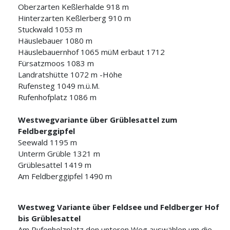
Oberzarten Keßlerhalde 918 m
Hinterzarten Keßlerberg 910 m
Stuckwald 1053 m
Häuslebauer 1080 m
Häuslebauernhof 1065 müM erbaut 1712
Fürsatzmoos 1083 m
Landratshütte 1072 m -Höhe
Rufensteg 1049 m.ü.M.
Rufenhofplatz 1086 m
Westwegvariante über Grüblesattel zum
Feldberggipfel
Seewald 1195 m
Unterm Grüble 1321 m
Grüblesattel 1419 m
Am Feldberggipfel 1490 m
Westweg Variante über Feldsee und Feldberger Hof
bis Grüblesattel
Am Rufenholzplatz den unteren Weg auswählen um die