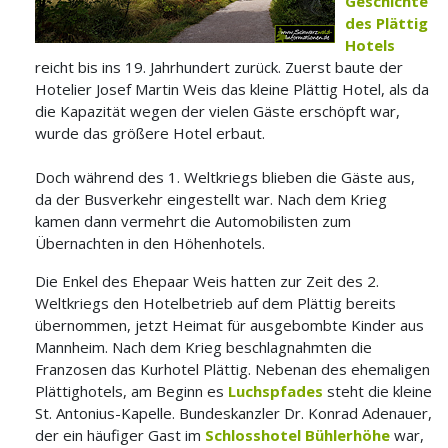
Geschichte
des Plättig
Hotels
reicht bis ins 19. Jahrhundert zurück. Zuerst baute der
Hotelier Josef Martin Weis das kleine Plättig Hotel, als da
die Kapazität wegen der vielen Gäste erschöpft war,
wurde das größere Hotel erbaut.
Doch während des 1. Weltkriegs blieben die Gäste aus,
da der Busverkehr eingestellt war. Nach dem Krieg
kamen dann vermehrt die Automobilisten zum
Übernachten in den Höhenhotels.
Die Enkel des Ehepaar Weis hatten zur Zeit des 2.
Weltkriegs den Hotelbetrieb auf dem Plättig bereits
übernommen, jetzt Heimat für ausgebombte Kinder aus
Mannheim. Nach dem Krieg beschlagnahmten die
Franzosen das Kurhotel Plättig. Nebenan des ehemaligen
Plättighotels, am Beginn es
Luchspfades
steht die kleine
St. Antonius-Kapelle. Bundeskanzler Dr. Konrad Adenauer,
der ein häufiger Gast im
Schlosshotel Bühlerhöhe
war,