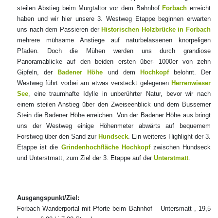
steilen Abstieg beim Murgtaltor vor dem Bahnhof
Forbach
erreicht
haben und wir hier unsere 3. Westweg Etappe beginnen erwarten
uns nach dem Passieren der
Historischen Holzbrücke in Forbach
mehrere mühsame Anstiege auf naturbelassenen knorpeligen
Pfaden. Doch die Mühen werden uns durch grandiose
Panoramablicke auf den beiden ersten über- 1000er von zehn
Gipfeln, der
Badener Höhe
und dem
Hochkopf
belohnt. Der
Westweg führt vorbei am etwas versteckt gelegenen
Herrenwieser
See
, eine traumhafte Idylle in unberührter Natur, bevor wir nach
einem steilen Anstieg über den Zweiseenblick und dem Bussemer
Stein die Badener Höhe erreichen. Von der Badener Höhe aus bringt
uns der Westweg einige Höhenmeter abwärts auf bequemem
Forstweg über den Sand zur
Hundseck
. Ein weiteres Highlight der 3.
Etappe ist die
Grindenhochfläche Hochkopf
zwischen Hundseck
und Unterstmatt, zum Ziel der 3. Etappe auf der
Unterstmatt
.
Ausgangspunkt/Ziel:
Forbach Wanderportal mit Pforte beim Bahnhof – Untersmatt , 19,5