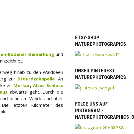
ETSY-SHOP
NATUREPHOTOGRAPICS
en-Badener Gemarkung
und
nnzeichnet.
UNSER PINTEREST
erweg hinab zu den Waldseen
NATUREPHOTOGRAPICS
berg zur
Stourdzakapelle
. An
icke zu
Merkur
,
Altes Schloss
aus
abwärts geht. Durch die
e und dann am Weiderand über
FOLGE UNS AUF
 Die letzten Kilometer des
INSTAGRAM -
nkt.
NATUREPHOTOGRAPHICS_B