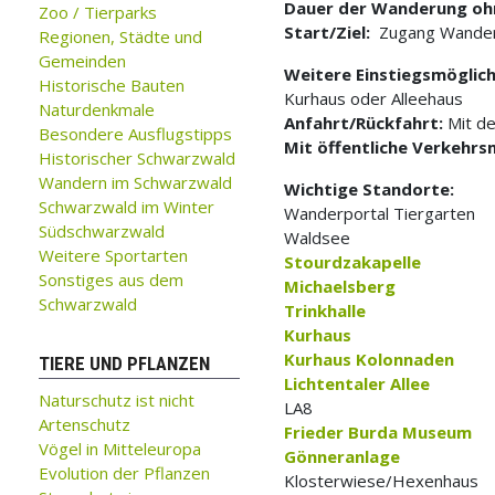
Dauer der Wanderung oh
Zoo / Tierparks
Start/Ziel:
Zugang Wanderp
Regionen, Städte und
Gemeinden
Weitere Einstiegsmöglich
Historische Bauten
Kurhaus oder Alleehaus
Naturdenkmale
Anfahrt/Rückfahrt:
Mit de
Besondere Ausflugstipps
Mit öffentliche Verkehrs
Historischer Schwarzwald
Wandern im Schwarzwald
Wichtige Standorte:
Schwarzwald im Winter
Wanderportal Tiergarten
Südschwarzwald
Waldsee
Weitere Sportarten
Stourdzakapelle
Sonstiges aus dem
Michaelsberg
Schwarzwald
Trinkhalle
Kurhaus
Kurhaus Kolonnaden
TIERE UND PFLANZEN
Lichtentaler Allee
Naturschutz ist nicht
LA8
Artenschutz
Frieder Burda Museum
Vögel in Mitteleuropa
Gönneranlage
Evolution der Pflanzen
Klosterwiese/Hexenhaus