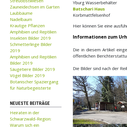
Streuobstwiesen
Yburg Wasserbehälter
Zauneidechsen im Garten
Batschari Haus
Laubbäume
Korbmattfelsenhof
Nadelbaum
Krautige Pflanzen
Hier können Sie eine ausfüh
Amphibien und Reptilien
Informationen zum Ur
Insekten Bilder 2019
Schmetterlinge Bilder
Die in diesem Artikel ein
2019
öffentlichen Berichterstatt
Amphibien und Reptilien
Bilder 2019
Die Bilder sind nach der Re
Säugetiere Bilder 2019
Vögel Bilder 2019
Botanischer Spaziergang
für Naturbegeisterte
NEUESTE BEITRÄGE
Heiraten in der
Schwarzwald-Region:
Warum sich ein