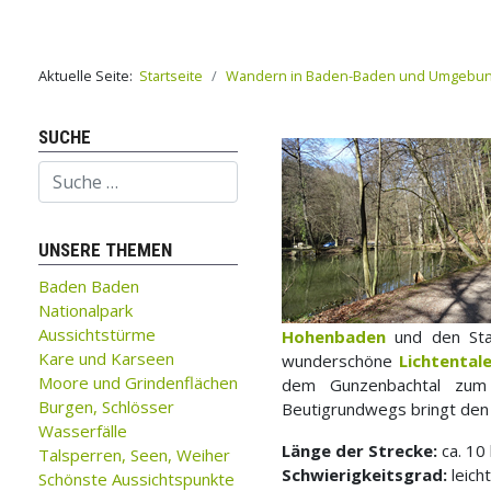
Aktuelle Seite:
Startseite
Wandern in Baden-Baden und Umgebu
SUCHE
Suchen
UNSERE THEMEN
Baden Baden
Nationalpark
Aussichtstürme
Hohenbaden
und den St
Kare und Karseen
wunderschöne
Lichtentale
Moore und Grindenflächen
dem Gunzenbachtal zu
Burgen, Schlösser
Beutigrundwegs bringt den
Wasserfälle
Länge der Strecke:
ca. 10
Talsperren, Seen, Weiher
Schwierigkeitsgrad:
leich
Schönste Aussichtspunkte