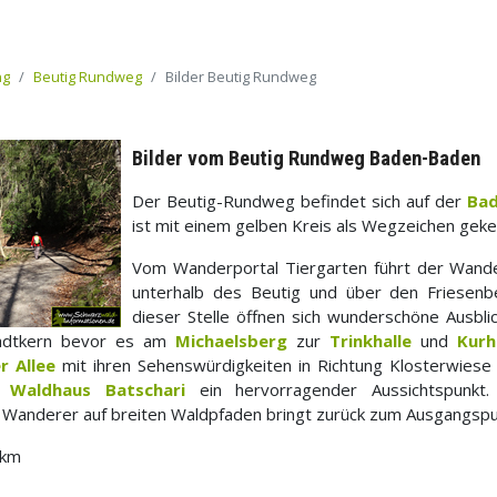
ng
Beutig Rundweg
Bilder Beutig Rundweg
Bilder vom Beutig Rundweg Baden-Baden
Der Beutig-Rundweg befindet sich auf der
Bad
ist mit einem gelben Kreis als Wegzeichen geke
Vom Wanderportal Tiergarten führt der Wand
unterhalb des Beutig und über den Friesen
dieser Stelle öffnen sich wunderschöne Ausbl
adtkern bevor es am
Michaelsberg
zur
Trinkhalle
und
Kurh
r Allee
mit ihren Sehenswürdigkeiten in Richtung Klosterwies
m
Waldhaus Batschari
ein hervorragender Aussichtspunkt.
 Wanderer auf breiten Waldpfaden bringt zurück zum Ausgangspu
 km
t