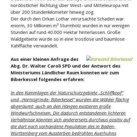
nordöstlicher Richtung über West- und Mitteleuropa mit
über 200 Stundenkilometer hinweg zog.
Der durch den Orkan Lothar verursachte Schaden war
enorm, 30 Millionen m³ Sturmholz wurden in nur wenigen
Stunden auf rund 40.000 Hektar hinterlassen. Große
Waldgebiete wurde so in eine trostlose und baumlose
Kahlfläche verwandelt.
Aus einer kleinen Anfrage des
Abg. Dr. Walter Caroli SPD und der Antwort des
Ministeriums Ländlicher Raum konnten wir zum
Biberkessel folgendes erfahren:
In den Kammlagen der Naturschutzgebiete „Schliffkopf“
und „Hornisgrinde- Biberkessel“ wurden die Wälder flächig
abgeräumt; auch an den Hängen existieren große
Windwurfschneisen. Die dadurch entstandenen lichteren
Verhältnisse könnten sich andererseits durchaus positiv auf
die dort noch vorhandene Population des in Baden-
Württemberg vom Aussterben bedrohten Auerhuhns