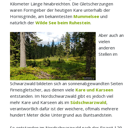
Kilometer Länge hinabreichten. Die Gletscherzungen
waren Formgeber der heutigen Kare unterhalb der
Hornisgrinde, am bekanntesten
Mummelsee
und
natürlich der
Wilde See beim Ruhestein
.
Aber auch an
vielen
anderen
Stellen im
Schwarzwald bildeten sich an sonnenabgewandten Seiten
Firneisgletscher, aus denen viele
Kare und Karseen
entstanden. Im Nordschwarzwald gibt es jedoch viel
mehr Kare und Karseen als im
Südschwarzwald
,
verantwortlich dafür ist der weichere, oftmals mehrere
hundert Meter dicke Untergrund aus Buntsandstein.
So entstanden im Nordschwarzwald nach der Eiszeit 129