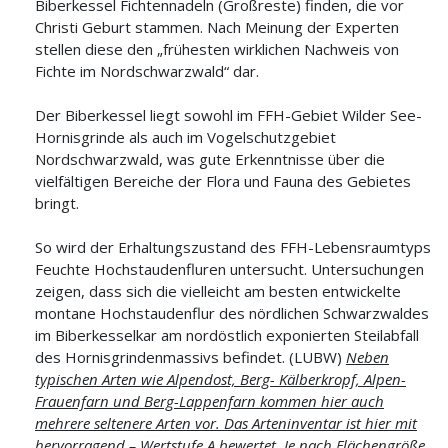
Biberkessel Fichtennadeln (Großreste) finden, die vor
Christi Geburt stammen. Nach Meinung der Experten
stellen diese den „frühesten wirklichen Nachweis von
Fichte im Nordschwarzwald“ dar.
Der Biberkessel liegt sowohl im FFH-Gebiet Wilder See-
Hornisgrinde als auch im Vogelschutzgebiet
Nordschwarzwald, was gute Erkenntnisse über die
vielfältigen Bereiche der Flora und Fauna des Gebietes
bringt.
So wird der Erhaltungszustand des FFH-Lebensraumtyps
Feuchte Hochstaudenfluren untersucht. Untersuchungen
zeigen, dass sich die vielleicht am besten entwickelte
montane Hochstaudenflur des nördlichen Schwarzwaldes
im Biberkesselkar am nordöstlich exponierten Steilabfall
des Hornisgrindenmassivs befindet. (LUBW)
Neben
typischen Arten wie Alpendost, Berg- Kälberkropf, Alpen-
Frauenfarn und Berg-Lappenfarn kommen hier auch
mehrere seltenere Arten vor. Das Arteninventar ist hier mit
hervorragend – Wertstufe A bewertet. Je nach Flächengröße